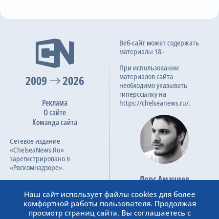
S. Savolainen
P. Pennanen
A. Sadiku
P. Ricardo
5-я замена
85
C. Antwi
P. Konate
Предупреждение
Веб-сайт может содержать
87
Bryan Okoh
материалы 18+
При использовании
Предупреждение
90+6
материалов сайта
2009
2026
Gabriel Sigua
необходимо указывать
гиперссылку на
Реклама
https://chelseanews.ru/.
О сайте
Команда сайта
Сетевое издание
«ChelseaNews.Ru»
зарегистрировано в
«Роскомнадзоре».
Лорс Амачиев
Номер свидетельства ЭЛ №
Основатель сайта
ФС 77 – 87138.
Наш сайт использует файлы cookies для более
admin@chelseanews.ru
комфортной работы пользователя. Продолжая
https://www.linkedin.com/
просмотр страниц сайта, Вы соглашаетесь с