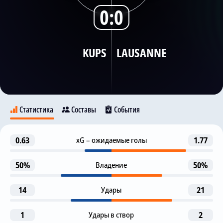
0:0
Трансляции
KUPS
LAUSANNE
О сайте
Контакты
Статистика
Составы
События
1-я замена
0.63
xG – ожидаемые голы
1.77
55
KuPS
B. Armah
Lausanne
S. Savolainen
50%
Владение
50%
2-я замена
55
J. Voutilainen
14
Удары
21
P. Pennanen
34
9
20
O. Ruoppi
P. Parzyszek
M. Toure
Пенальти отменен (ВАР)
1
Удары в створ
2
69