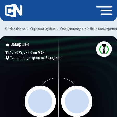
Регистрация
Войти
ChelseaNews
Главная
Мировой футбол
Международные
Лига конференц
Новости
Завершен
Чат
11.12.2025, 23:00 по МСК
Tampere, Центральный стадион
Трансферы
Слухи
История Челси
Статистика
Календарь игр
Состав команды
Поиск по сайту