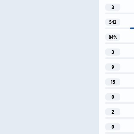
3
543
10
84%
A. Moleir
3
23
9
A. Munoz
15
0
2
0