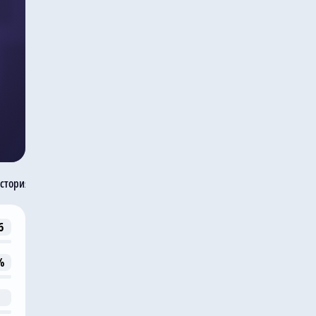
стория встреч
6
%