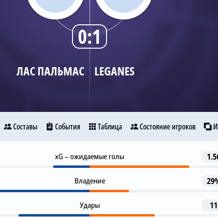
0:1
ЛАС ПАЛЬМАС
LEGANES
Составы
События
Таблица
Состояние игроков
И
Предупреждение
xG – ожидаемые голы
1.5
-5
Лас Пальмас
Leganes
Jose Campana
Владение
29
Гол
6
Dani Raba
Удары
Juan Cruz
11
16
14