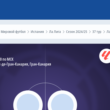
Мировой футбол
Испания
Ла Лига
Сезон 2024/25
37 тур
Лас Пальмас – Leganes, 18 мая
00 по МСК
-де-Гран-Канария, Гран-Канария