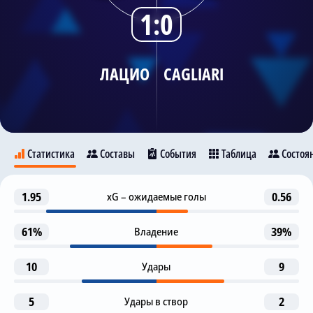
1:0
Трансляции
ЛАЦИО
CAGLIARI
О сайте
Контакты
Статистика
Составы
События
Таблица
Состоя
Предупреждение
1.95
xG – ожидаемые голы
0.56
-5
Лацио
Cagliari
Nahitan Nandez
61%
Владение
39%
Гол
8
Pedro
10
M. Lazzari
Удары
9
9
17
18
Предупреждение
Pedro
C. Immobile
G. Isaksen
5
Удары в створ
2
12
Pantelis Hatzidiakos