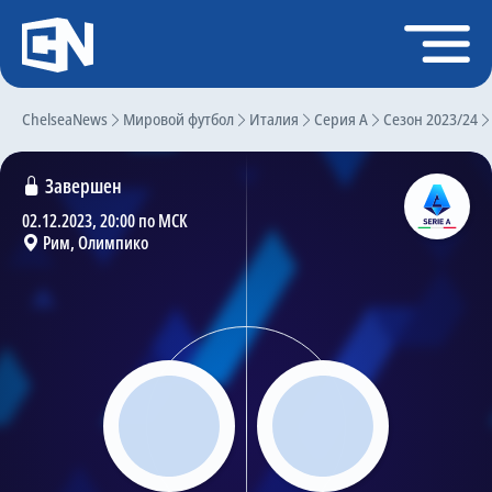
Регистрация
Войти
ChelseaNews
Главная
Мировой футбол
Италия
Серия А
Сезон 2023/24
Новости
Завершен
Чат
02.12.2023, 20:00 по МСК
Рим, Олимпико
Трансферы
Слухи
История Челси
Статистика
Календарь игр
Состав команды
Поиск по сайту