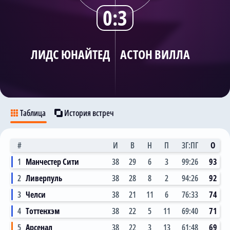
0:3
Трансляции
ЛИДС ЮНАЙТЕД
АСТОН ВИЛЛА
О сайте
Контакты
Таблица
История встреч
#
И
В
Н
П
ЗГ:ПГ
О
1
Манчестер Сити
38
29
6
3
99:26
93
2
Ливерпуль
38
28
8
2
94:26
92
3
Челси
38
21
11
6
76:33
74
4
Тоттенхэм
38
22
5
11
69:40
71
5
Арсенал
38
22
3
13
61:48
69