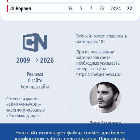
20
Норвич
38
5
7
26
23:84
22
3:3
Веб-сайт может содержать
09.02.2022
материалы 18+
Премьер-лига, 24 тур
При использовании
материалов сайта
2009
2026
необходимо указывать
гиперссылку на
Реклама
https://chelseanews.ru/.
О сайте
Команда сайта
Сетевое издание
«ChelseaNews.Ru»
зарегистрировано в
«Роскомнадзоре».
Лорс Амачиев
Номер свидетельства ЭЛ №
Основатель сайта
ФС 77 – 87138.
Наш сайт использует файлы cookies для более
admin@chelseanews.ru
комфортной работы пользователя. Продолжая