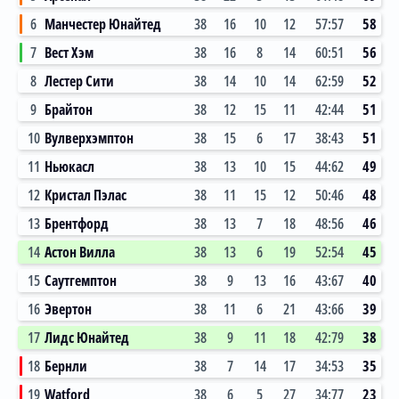
6
Манчестер Юнайтед
38
16
10
12
57:57
58
7
Вест Хэм
38
16
8
14
60:51
56
8
Лестер Сити
38
14
10
14
62:59
52
9
Брайтон
38
12
15
11
42:44
51
10
Вулверхэмптон
38
15
6
17
38:43
51
11
Ньюкасл
38
13
10
15
44:62
49
12
Кристал Пэлас
38
11
15
12
50:46
48
13
Брентфорд
38
13
7
18
48:56
46
14
Астон Вилла
38
13
6
19
52:54
45
15
Саутгемптон
38
9
13
16
43:67
40
16
Эвертон
38
11
6
21
43:66
39
17
Лидс Юнайтед
38
9
11
18
42:79
38
18
Бернли
38
7
14
17
34:53
35
19
Watford
38
6
5
27
34:77
23