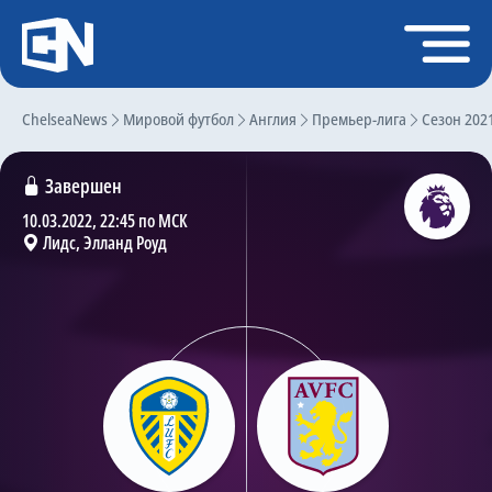
Регистрация
Войти
ChelseaNews
Главная
Мировой футбол
Англия
Премьер-лига
Сезон 202
Новости
Завершен
Чат
10.03.2022, 22:45 по МСК
Лидс, Элланд Роуд
Трансферы
Слухи
История Челси
Статистика
Календарь игр
Состав команды
Поиск по сайту