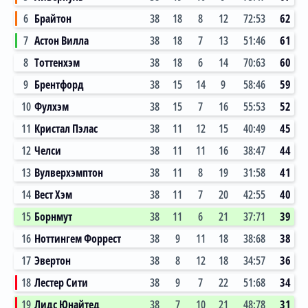
6
Брайтон
38
18
8
12
72:53
62
7
Астон Вилла
38
18
7
13
51:46
61
8
Тоттенхэм
38
18
6
14
70:63
60
9
Брентфорд
38
15
14
9
58:46
59
10
Фулхэм
38
15
7
16
55:53
52
11
Кристал Пэлас
38
11
12
15
40:49
45
12
Челси
38
11
11
16
38:47
44
13
Вулверхэмптон
38
11
8
19
31:58
41
14
Вест Хэм
38
11
7
20
42:55
40
15
Борнмут
38
11
6
21
37:71
39
16
Ноттингем Форрест
38
9
11
18
38:68
38
17
Эвертон
38
8
12
18
34:57
36
18
Лестер Сити
38
9
7
22
51:68
34
19
Лидс Юнайтед
38
7
10
21
48:78
31