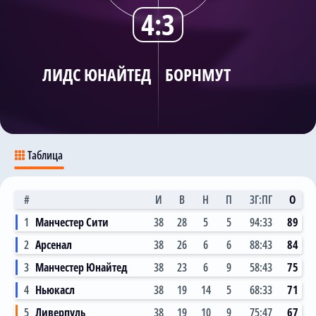
4:3
Трансляции
ЛИДС ЮНАЙТЕД
БОРНМУТ
О сайте
Контакты
Таблица
#
И
В
Н
П
ЗГ:ПГ
О
1
Манчестер Сити
38
28
5
5
94:33
89
2
Арсенал
38
26
6
6
88:43
84
3
Манчестер Юнайтед
38
23
6
9
58:43
75
4
Ньюкасл
38
19
14
5
68:33
71
5
Ливерпуль
38
19
10
9
75:47
67