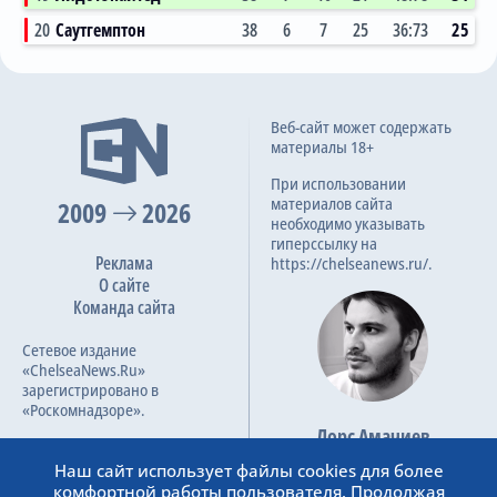
20
Саутгемптон
38
6
7
25
36:73
25
Веб-сайт может содержать
материалы 18+
При использовании
материалов сайта
2009
2026
необходимо указывать
гиперссылку на
Реклама
https://chelseanews.ru/.
О сайте
Команда сайта
Сетевое издание
«ChelseaNews.Ru»
зарегистрировано в
«Роскомнадзоре».
Лорс Амачиев
Номер свидетельства ЭЛ №
Основатель сайта
ФС 77 – 87138.
Наш сайт использует файлы cookies для более
admin@chelseanews.ru
комфортной работы пользователя. Продолжая