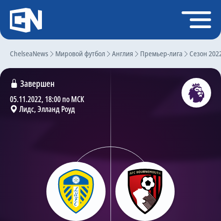
Регистрация
Войти
ChelseaNews
Главная
Мировой футбол
Англия
Премьер-лига
Сезон 202
Новости
Завершен
Чат
05.11.2022, 18:00 по МСК
Лидс, Элланд Роуд
Трансферы
Слухи
История Челси
Статистика
Календарь игр
Состав команды
Поиск по сайту