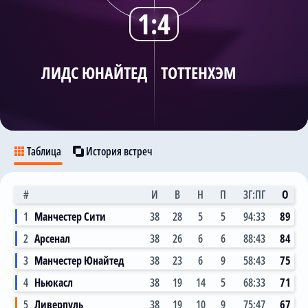
1:4
Трансляции
ЛИДС ЮНАЙТЕД
ТОТТЕНХЭМ
О сайте
Контакты
Таблица
История встреч
#
И
В
Н
П
ЗГ:ПГ
О
1
Манчестер Сити
38
28
5
5
94:33
89
2
Арсенал
38
26
6
6
88:43
84
3
Манчестер Юнайтед
38
23
6
9
58:43
75
4
Ньюкасл
38
19
14
5
68:33
71
5
Ливерпуль
38
19
10
9
75:47
67