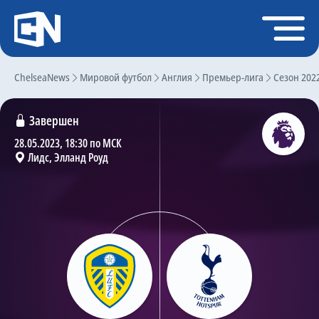
Регистрация
Войти
ChelseaNews
Главная
Мировой футбол
Англия
Премьер-лига
Сезон 202
Новости
Завершен
Чат
28.05.2023, 18:30 по МСК
Лидс, Элланд Роуд
Трансферы
Слухи
История Челси
Статистика
Календарь игр
Состав команды
Поиск по сайту