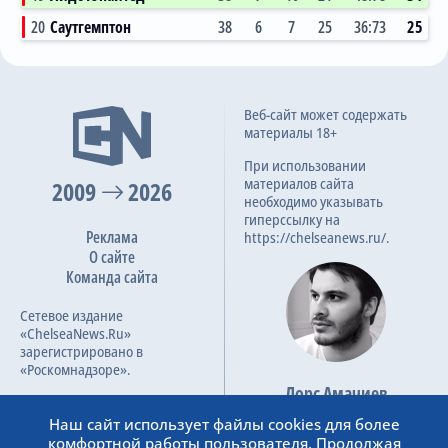
20
Саутгемптон
38
6
7
25
36:73
25
4:3
Веб-сайт может содержать
12.11.2022
материалы 18+
Премьер-лига, 16 тур
При использовании
материалов сайта
2009
2026
необходимо указывать
0:4
26.02.2022
гиперссылку на
Реклама
Премьер-лига, 27 тур
https://chelseanews.ru/.
О сайте
Команда сайта
2:1
Сетевое издание
21.11.2021
«ChelseaNews.Ru»
Премьер-лига, 12 тур
зарегистрировано в
«Роскомнадзоре».
Лорс Амачиев
Номер свидетельства ЭЛ №
Основатель сайта
ФС 77 – 87138.
Наш сайт использует файлы cookies для более
admin@chelseanews.ru
комфортной работы пользователя. Продолжая