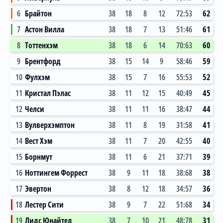
6
Брайтон
38
18
8
12
72:53
62
7
Астон Вилла
38
18
7
13
51:46
61
8
Тоттенхэм
38
18
6
14
70:63
60
9
Брентфорд
38
15
14
9
58:46
59
10
Фулхэм
38
15
7
16
55:53
52
11
Кристал Пэлас
38
11
12
15
40:49
45
12
Челси
38
11
11
16
38:47
44
13
Вулверхэмптон
38
11
8
19
31:58
41
14
Вест Хэм
38
11
7
20
42:55
40
15
Борнмут
38
11
6
21
37:71
39
16
Ноттингем Форрест
38
9
11
18
38:68
38
17
Эвертон
38
8
12
18
34:57
36
18
Лестер Сити
38
9
7
22
51:68
34
19
Лидс Юнайтед
38
7
10
21
48:78
31