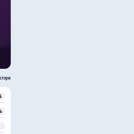
стория встреч
5
%