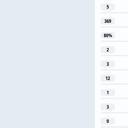
N. O
5
369
2
80%
A. T
2
3
3
G. Gudmund
12
1
3
0