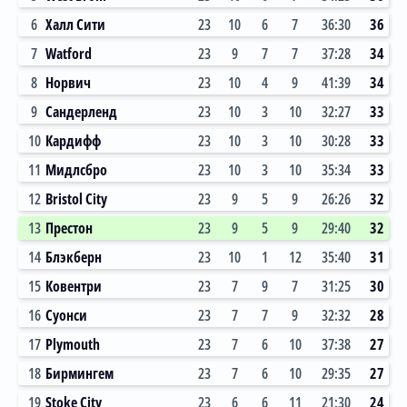
6
Халл Сити
23
10
6
7
36:30
36
7
Watford
23
9
7
7
37:28
34
8
Норвич
23
10
4
9
41:39
34
9
Сандерленд
23
10
3
10
32:27
33
10
Кардифф
23
10
3
10
30:28
33
11
Мидлсбро
23
10
3
10
35:34
33
12
Bristol City
23
9
5
9
26:26
32
13
Престон
23
9
5
9
29:40
32
14
Блэкберн
23
10
1
12
35:40
31
15
Ковентри
23
7
9
7
31:25
30
16
Суонси
23
7
7
9
32:32
28
17
Plymouth
23
7
6
10
37:38
27
18
Бирмингем
23
7
6
10
29:35
27
19
Stoke City
23
6
6
11
21:30
24