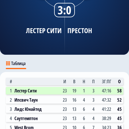
3:0
Трансляции
ЛЕСТЕР СИТИ
ПРЕСТОН
О сайте
Контакты
Таблица
#
И
В
Н
П
ЗГ:ПГ
О
1
Лестер Сити
23
19
1
3
47:16
58
2
Ипсвич Таун
23
16
4
3
47:32
52
3
Лидс Юнайтед
23
13
6
4
41:22
45
4
Саутгемптон
23
13
6
4
38:29
45
5
West Brom
23
10
6
7
34:23
36