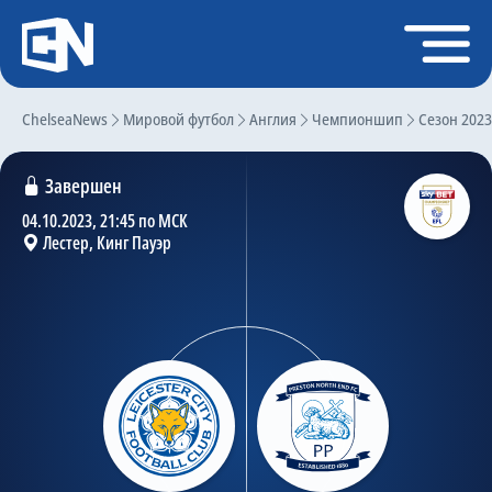
Регистрация
Войти
ChelseaNews
Главная
Мировой футбол
Англия
Чемпионшип
Сезон 2023
Новости
Завершен
Чат
04.10.2023, 21:45 по МСК
Лестер, Кинг Пауэр
Трансферы
Слухи
История Челси
Статистика
Календарь игр
Состав команды
Поиск по сайту