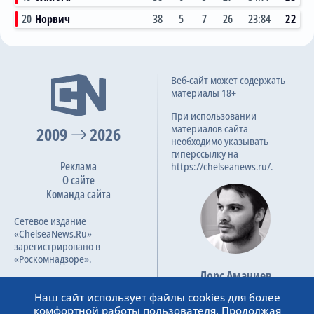
20
Норвич
38
5
7
26
23:84
22
Веб-сайт может содержать
материалы 18+
При использовании
материалов сайта
2009
2026
необходимо указывать
гиперссылку на
Реклама
https://chelseanews.ru/.
О сайте
Команда сайта
Сетевое издание
«ChelseaNews.Ru»
зарегистрировано в
«Роскомнадзоре».
Лорс Амачиев
Номер свидетельства ЭЛ №
Основатель сайта
ФС 77 – 87138.
Наш сайт использует файлы cookies для более
admin@chelseanews.ru
комфортной работы пользователя. Продолжая