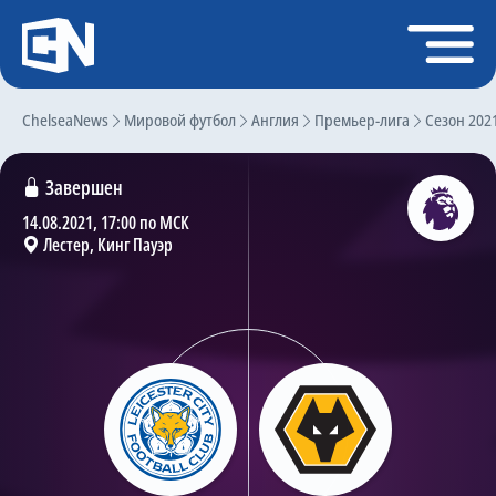
Регистрация
Войти
ChelseaNews
Главная
Мировой футбол
Англия
Премьер-лига
Сезон 202
Новости
Завершен
Чат
14.08.2021, 17:00 по МСК
Лестер, Кинг Пауэр
Трансферы
Слухи
История Челси
Статистика
Календарь игр
Состав команды
Поиск по сайту