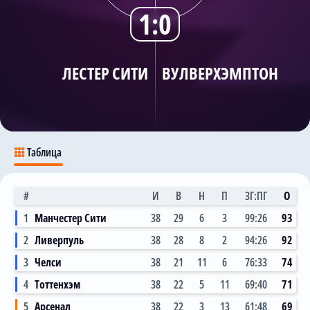
1:0
Трансляции
ЛЕСТЕР СИТИ
ВУЛВЕРХЭМПТОН
О сайте
Контакты
Таблица
#
И
В
Н
П
ЗГ:ПГ
О
1
Манчестер Сити
38
29
6
3
99:26
93
2
Ливерпуль
38
28
8
2
94:26
92
3
Челси
38
21
11
6
76:33
74
4
Тоттенхэм
38
22
5
11
69:40
71
5
Арсенал
38
22
3
13
61:48
69