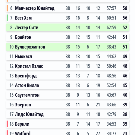
6
Манчестер Юнайтед
38
16
10
12
57:57
58
7
Вест Хэм
38
16
8
14
60:51
56
8
Лестер Сити
38
14
10
14
62:59
52
9
Брайтон
38
12
15
11
42:44
51
10
Вулверхэмптон
38
15
6
17
38:43
51
11
Ньюкасл
38
13
10
15
44:62
49
12
Кристал Пэлас
38
11
15
12
50:46
48
13
Брентфорд
38
13
7
18
48:56
46
14
Астон Вилла
38
13
6
19
52:54
45
15
Саутгемптон
38
9
13
16
43:67
40
16
Эвертон
38
11
6
21
43:66
39
17
Лидс Юнайтед
38
9
11
18
42:79
38
18
Бернли
38
7
14
17
34:53
35
19
Watford
38
6
5
27
34:77
23