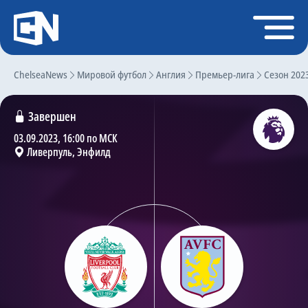
Регистрация
Войти
ChelseaNews
Главная
Мировой футбол
Англия
Премьер-лига
Сезон 202
Новости
Завершен
Чат
03.09.2023, 16:00 по МСК
Ливерпуль, Энфилд
Трансферы
Слухи
История Челси
Статистика
Календарь игр
Состав команды
Поиск по сайту