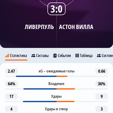
3:0
Трансляции
ЛИВЕРПУЛЬ
АСТОН ВИЛЛА
О сайте
Контакты
Статистика
Составы
События
Таблица
Состоя
Гол
2.47
xG – ожидаемые голы
0.66
3
Ливерпуль
Астон Вилла
Д. Собослай
Трент
64%
Владение
36%
1-я замена
19
17
Удары
Диего Карлос
9
7
9
11
Л. Бэйли
Л. Диас
Д. Нуньез
М. Салах
4
Удары в створ
3
Автогол