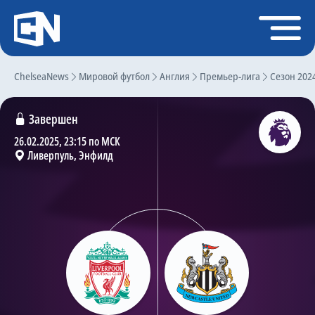
Регистрация
Войти
ChelseaNews
Главная
Мировой футбол
Англия
Премьер-лига
Сезон 202
Новости
Завершен
Чат
26.02.2025, 23:15 по МСК
Ливерпуль, Энфилд
Трансферы
Слухи
История Челси
Статистика
Календарь игр
Состав команды
Поиск по сайту