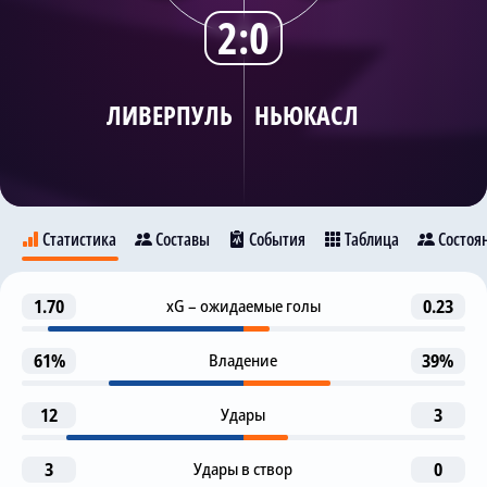
2:0
Трансляции
ЛИВЕРПУЛЬ
НЬЮКАСЛ
О сайте
Контакты
Статистика
Составы
События
Таблица
Состоя
Гол
1.70
xG – ожидаемые голы
0.23
11
Ливерпуль
Ньюкасл
Д. Собослай
Л. Диас
61%
Владение
39%
1-я замена
62
20
12
Д. Жота
Удары
3
К. Гакпо
Д. Жота
3
Удары в створ
0
Гол