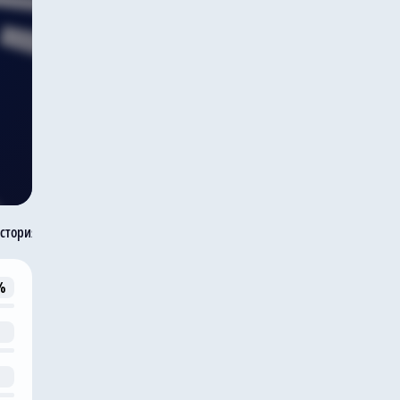
стория встреч
%