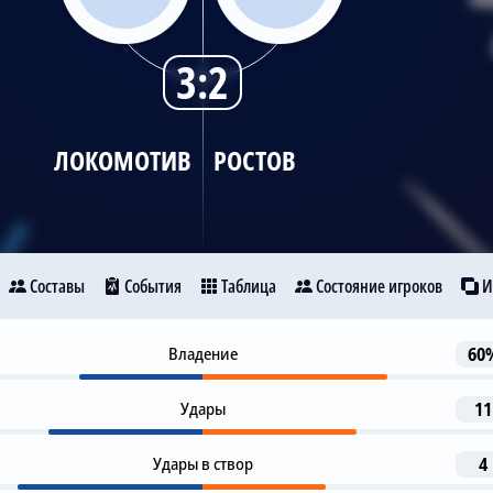
3:2
ЛОКОМОТИВ
РОСТОВ
Составы
События
Таблица
Состояние игроков
И
Гол
Владение
60
10
Локомотив
Ростов
A. Batrakov
Удары
11
Гол
13
Ronaldo
Удары в створ
4
A. Langovich
10
83