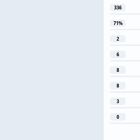
336
71%
71
2
N. Tiknizy
6
45
8
A. Silyano
8
3
0