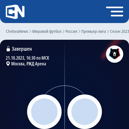
Регистрация
Войти
ChelseaNews
Главная
Мировой футбол
Россия
Премьер-лига
Сезон 202
Новости
Завершен
Чат
21.10.2023, 16:30 по МСК
Москва, РЖД Арена
Трансферы
Слухи
История Челси
Статистика
Календарь игр
Состав команды
Поиск по сайту