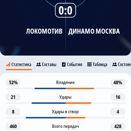
0:0
Трансляции
ЛОКОМОТИВ
ДИНАМО МОСКВА
О сайте
Контакты
Статистика
Составы
События
Таблица
Состоя
1-я замена
52%
Владение
48%
46
Локомотив
Динамо Москва
Y. Gladyshev
D. Makarov
21
Удары
16
2-я замена
46
D. Lesovoy
7
8
Удары в створ
4
M. Ngamaleu
A. Dzyuba
460
3-я замена
Всего передач
428
64