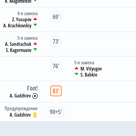
R. Magomedov
4-я замена
69
Z. Yusupov
A. Krachkovskiy
5-я замена
73
A. Sandrachuk
S. Kagermazov
5-я замена
76
M. Vityugov
S. Babkin
Гол
83
A. Gadzhiev
Предупреждение
90+5
A. Gadzhiev