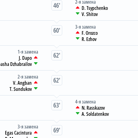
2-я замена
46
D. Tsypchenko
V. Shitov
3-я замена
60
F. Orozco
R. Ezhov
1-я замена
62
J. Dapo
asha Dzhabrailov
2-я замена
62
V. Angban
T. Sundukov
4-я замена
63
N. Rasskazov
A. Soldatenkov
3-я замена
69
Egas Cacintura