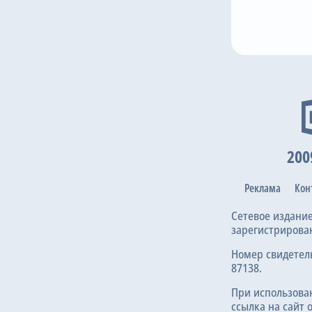
52
27
18
33
О. Бобб
М. Нуньес
С. Ортега
С. Карсон
Ж
Потерь нет
200
Реклама
Кон
Сетевое издани
зарегистрирова
Номер свидетел
87138.
При использова
ссылка на сайт 