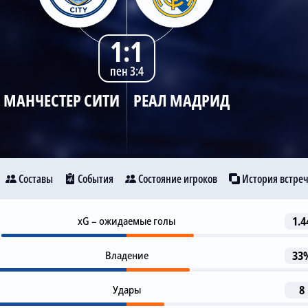
1:1
пен 3:4
МАНЧЕСТЕР СИТИ
РЕАЛ МАДРИД
Составы
События
Состояние игроков
История встре
Гол
xG – ожидаемые голы
1.4
12
нчестер Сити
Реал Мадрид
Rodrygo
Владение
33
Предупреждение
38
Daniel Carvajal
9
Удары
8
Предупреждение