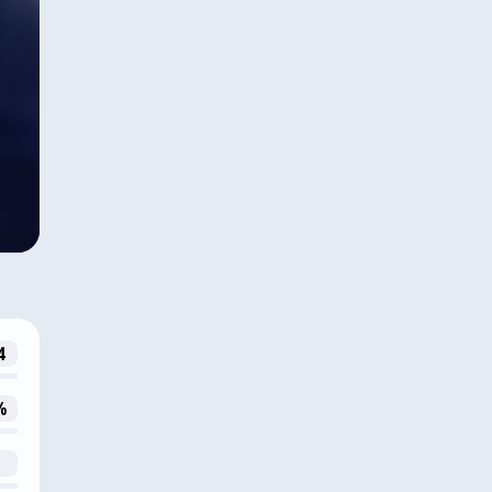
ч
4
%