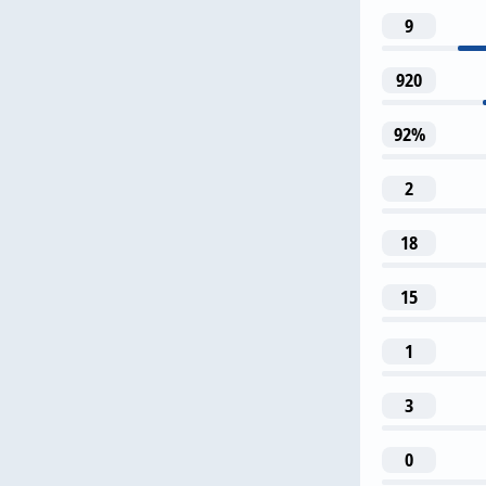
9
10
920
Д. Грили
92%
2
18
24
15
Й. Гварди
1
3
0