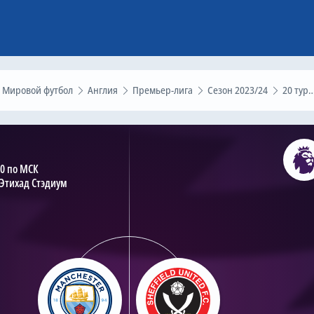
Мировой футбол
Англия
Премьер-лига
Сезон 2023/24
20 тур
00 по МСК
Этихад Стэдиум