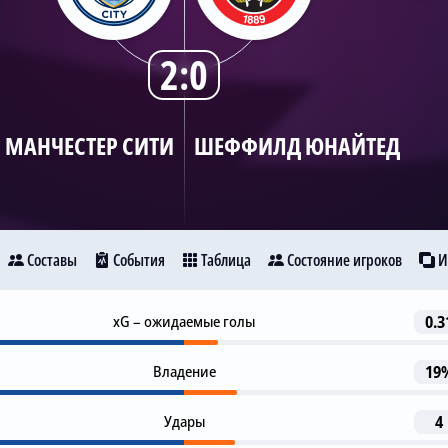
2:0
МАНЧЕСТЕР СИТИ
ШЕФФИЛД ЮНАЙТЕД
Составы
События
Таблица
Состояние игроков
И
Гол
xG – ожидаемые голы
0.3
14
нчестер Сити
Шеффилд Юнайтед
Родри
Ф. Фоден
Владение
19
Предупреждение
43
19
Удары
4
М. Ковачич