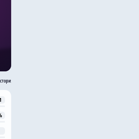
стория встреч
1
%