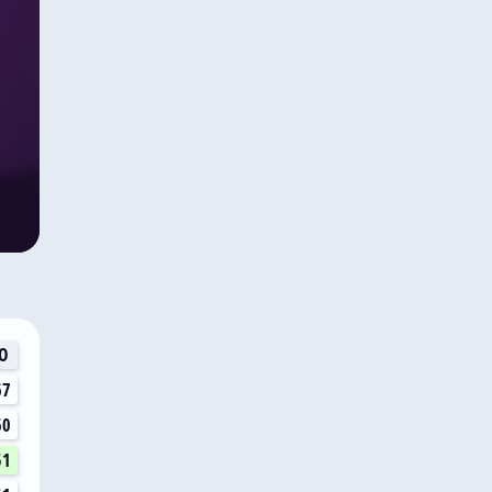
О
67
60
51