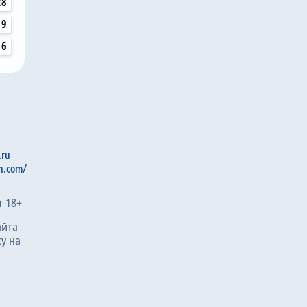
28
19
16
.ru
n.com/
т 18+
айта
у на