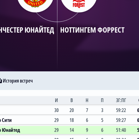
ЧЕСТЕР ЮНАЙТЕД
НОТТИНГЕМ ФОРРЕСТ
История встреч
И
В
Н
П
ЗГ:ПГ
30
20
7
3
59:22
р Сити
29
18
6
5
59:27
р Юнайтед
29
14
9
6
51:40