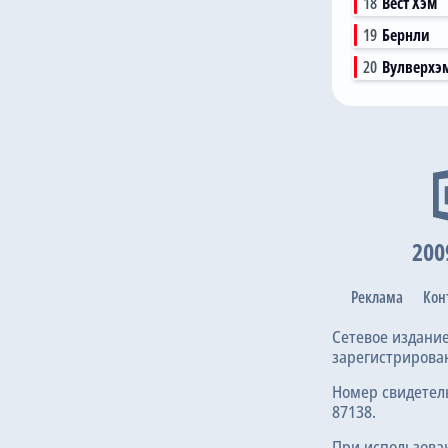
18
Вест Хэм
19
Бернли
20
Вулверхэ
200
Реклама
Кон
Сетевое издани
зарегистрирова
Номер свидетел
87138.
При использова