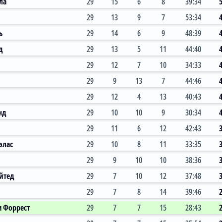
ла
29
15
6
8
39:34
29
13
9
7
53:34
ь
29
14
6
9
48:39
д
29
13
5
11
44:40
29
12
7
10
34:33
29
9
13
7
44:46
29
12
4
13
40:43
нд
29
10
10
9
30:34
29
11
6
12
42:43
элас
29
10
8
11
33:35
29
9
10
10
38:36
йтед
29
7
10
12
37:48
29
7
8
14
39:46
м Форрест
29
7
7
15
28:43