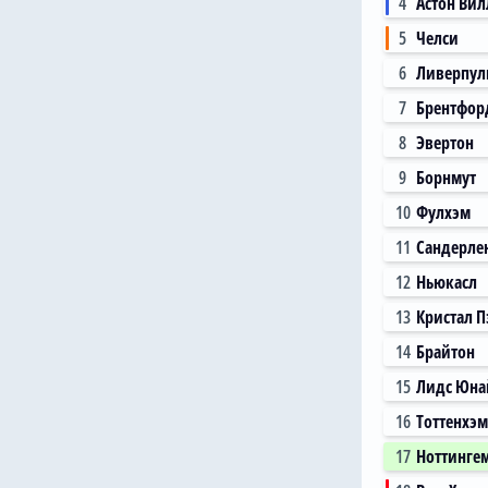
4
Астон Вил
5
Челси
6
Ливерпул
7
Брентфор
8
Эвертон
9
Борнмут
10
Фулхэм
11
Сандерле
12
Ньюкасл
13
Кристал П
14
Брайтон
15
Лидс Юна
16
Тоттенхэм
17
Ноттинге