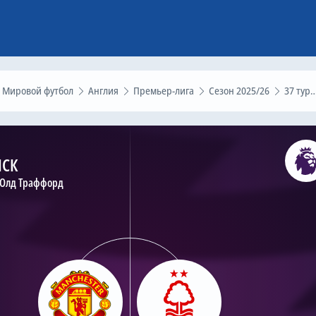
Мировой футбол
Англия
Премьер-лига
Сезон 2025/26
37 тур
МСК
 Олд Траффорд