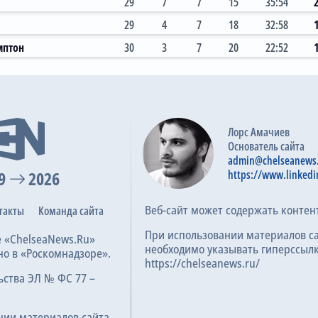
29
7
7
15
35:54
29
4
7
18
32:58
мптон
30
3
7
20
22:52
2:2
01.11.2025
Премьер-лига, 10 тур
Лорс Амачиев
Основатель сайта
admin@chelseanews
9
2026
https://www.linkedi
1:0
01.04.2025
Премьер-лига, 30 тур
Веб-сайт может содержать контен
такты
Команда сайта
При использовании материалов с
е «ChelseaNews.Ru»
необходимо указывать гиперссылк
2:3
но в «Роскомнадзоре».
07.12.2024
https://chelseanews.ru/
Премьер-лига, 15 тур
ьства ЭЛ № ФС 77 –
нии материалов сайта