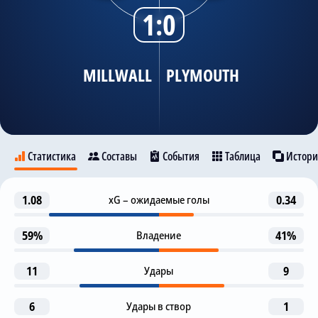
1:0
Трансляции
MILLWALL
PLYMOUTH
О сайте
Контакты
Статистика
Составы
События
Таблица
Истори
1-я замена
1.08
xG – ожидаемые голы
0.34
68
Millwall
K. Nisbet
Plymouth
T. Bradshaw
59%
Владение
41%
2-я замена
68
R. Esse
11
Удары
9
D. Watmore
10
9
Z. Flemming
T. Bradshaw
6
Удары в створ
1-я замена
1
70