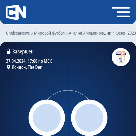
Регистрация
Войти
ChelseaNews
Главная
Мировой футбол
Англия
Чемпионшип
Сезон 2023
Новости
Завершен
Чат
27.04.2024, 17:00 по МСК
Лондон, The Den
Трансферы
Слухи
История Челси
Статистика
Календарь игр
Состав команды
Поиск по сайту