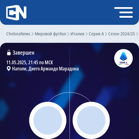
Регистрация
Войти
ChelseaNews
Главная
Мировой футбол
Италия
Серия А
Сезон 2024/25
Новости
Завершен
Чат
11.05.2025, 21:45 по МСК
Наполи, Диего Армандо Марадона
Трансферы
Слухи
История Челси
Статистика
Календарь игр
Состав команды
Поиск по сайту