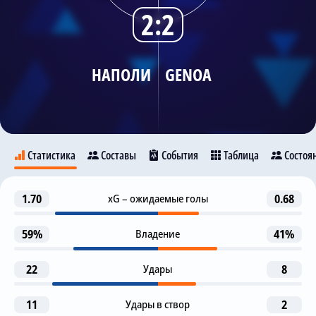
2:2
Трансляции
НАПОЛИ
GENOA
О сайте
Контакты
Статистика
Составы
События
Таблица
Состоя
1-я замена
1.70
xG – ожидаемые голы
0.68
13
Наполи
S. Lobotka
Genoa
B. Gilmour
59%
Владение
41%
Гол
15
Р. Лукаку
22
Удары
8
81
11
С. МакТоминей
G. Raspadori
Р. Лукаку
11
Удары в створ
2
Автогол