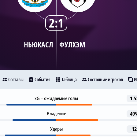
2:1
НЬЮКАСЛ
ФУЛХЭМ
Составы
События
Таблица
Состояние игроков
И
Предупреждение
xG – ожидаемые голы
1.5
3
Ньюкасл
Фулхэм
К. Тете
Владение
49
Гол
18
Дж. Мерфи
Удары
12
0
27
23
1-я замена