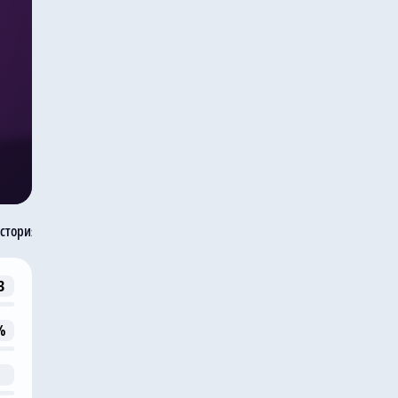
стория встреч
3
%