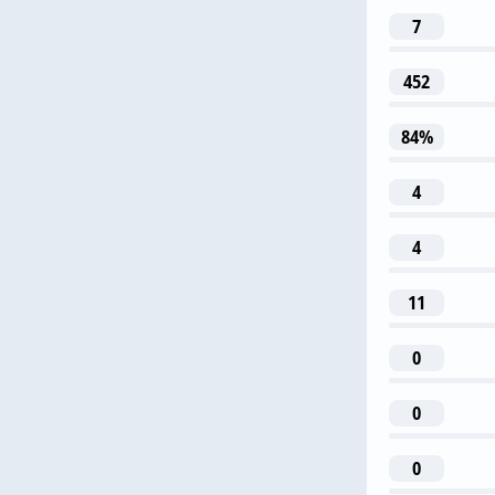
А. Го
7
452
84%
Жоэл
4
33
4
Д. Берн
11
0
0
0