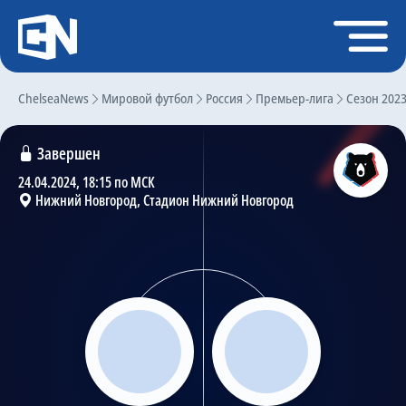
Регистрация
Войти
ChelseaNews
Главная
Мировой футбол
Россия
Премьер-лига
Сезон 202
Новости
Завершен
Чат
24.04.2024, 18:15 по МСК
Нижний Новгород, Стадион Нижний Новгород
Трансферы
Слухи
История Челси
Статистика
Календарь игр
Состав команды
Поиск по сайту