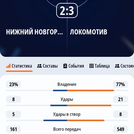
2:3
Трансляции
НИЖНИЙ НОВГОРОД
ЛОКОМОТИВ
О сайте
Контакты
Статистика
Составы
События
Таблица
Состоя
Гол с пенальти
23%
Владение
77%
35
Нижний Новгород
Локомотив
N. Kalinskiy
8
Удары
21
Предупреждение
42
Ilya Samoshnikov
5
Удары в створ
8
10
23
1-я замена
46
I. Samoshnikov
A. Troshechkin
N. Kutateladze
161
Всего передач
549
T. Suleymanov