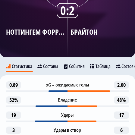
0:2
Трансляции
НОТТИНГЕМ ФОРРЕСТ
БРАЙТОН
О сайте
Контакты
Статистика
Составы
События
Таблица
Состоя
Предупреждение
0.89
xG – ожидаемые голы
2.00
44
Ноттингем Форрест
Брайтон
М. Виффер
52%
Владение
48%
Гол
45
M. De Cuyper
19
19
Удары
17
1-я замена
46
I. Jesus
Н. Домингес
3
Удары в створ
6
К. Хадсон-Одои