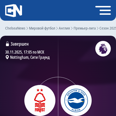
Регистрация
Войти
ChelseaNews
Главная
Мировой футбол
Англия
Премьер-лига
Сезон 202
Новости
Завершен
Чат
30.11.2025, 17:05 по МСК
Nottingham, Сити Граунд
Трансферы
Слухи
История Челси
Статистика
Календарь игр
Состав команды
Поиск по сайту