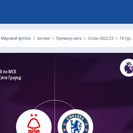
Мировой футбол
Англия
Премьер-лига
Сезон 2022/23
18 тур
30 по МСК
Сити Граунд