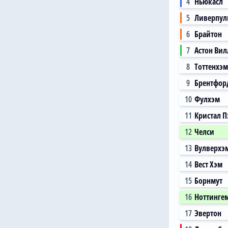
4
Ньюкасл
5
Ливерпул
6
Брайтон
7
Астон Вил
8
Тоттенхэм
9
Брентфор
10
Фулхэм
11
Кристал П
12
Челси
13
Вулверхэ
14
Вест Хэм
15
Борнмут
16
Ноттинге
17
Эвертон