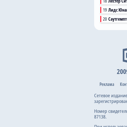
18
Лестер Си
19
Лидс Юна
20
Саутгемп
200
Реклама
Кон
Сетевое издани
зарегистрирова
Номер свидетел
87138.
При использова