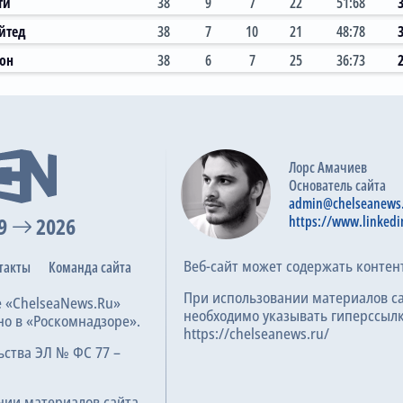
ти
38
9
7
22
51:68
йтед
38
7
10
21
48:78
тон
38
6
7
25
36:73
Лорс Амачиев
Основатель сайта
admin@chelseanews
9
2026
https://www.linkedi
Веб-сайт может содержать контен
такты
Команда сайта
При использовании материалов с
е «ChelseaNews.Ru»
необходимо указывать гиперссылк
но в «Роскомнадзоре».
https://chelseanews.ru/
ьства ЭЛ № ФС 77 –
нии материалов сайта