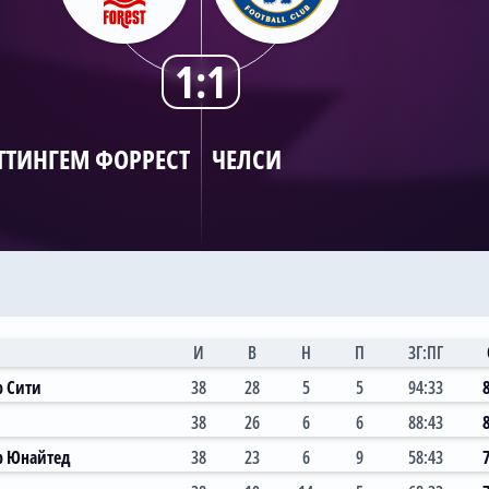
1:1
ТТИНГЕМ ФОРРЕСТ
ЧЕЛСИ
И
В
Н
П
ЗГ:ПГ
р Сити
38
28
5
5
94:33
38
26
6
6
88:43
р Юнайтед
38
23
6
9
58:43