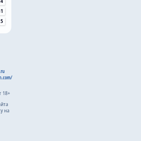
34
31
25
.ru
n.com/
т 18+
айта
у на