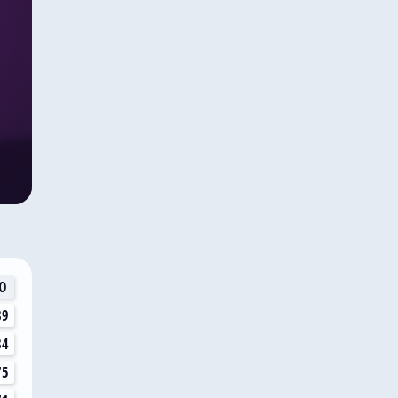
О
89
84
75