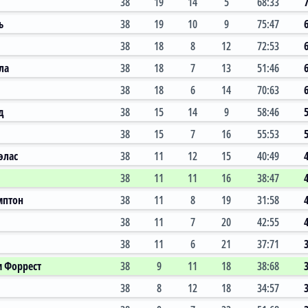
38
19
14
5
68:33
ь
38
19
10
9
75:47
38
18
8
12
72:53
ла
38
18
7
13
51:46
38
18
6
14
70:63
д
38
15
14
9
58:46
38
15
7
16
55:53
элас
38
11
12
15
40:49
38
11
11
16
38:47
мптон
38
11
8
19
31:58
38
11
7
20
42:55
38
11
6
21
37:71
м Форрест
38
9
11
18
38:68
38
8
12
18
34:57