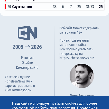
20
Саутгемптон
38
6
7
25
36:73
25
1:1
Веб-сайт может содержать
20.08.2022
материалы 18+
Премьер-лига, 3 тур
При использовании
материалов сайта
2009
2026
необходимо указывать
гиперссылку на
Реклама
https://chelseanews.ru/.
О сайте
Команда сайта
Сетевое издание
«ChelseaNews.Ru»
зарегистрировано в
«Роскомнадзоре».
Лорс Амачиев
Номер свидетельства ЭЛ №
Основатель сайта
ФС 77 – 87138.
Наш сайт использует файлы cookies для более
admin@chelseanews.ru
комфортной работы пользователя. Продолжая