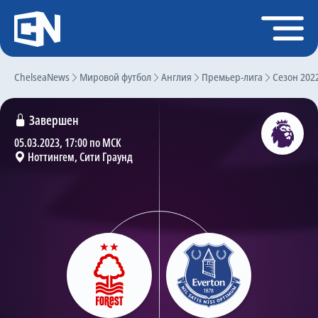
Регистрация
Войти
ChelseaNews
Главная
Мировой футбол
Англия
Премьер-лига
Сезон 202
Новости
Завершен
Чат
05.03.2023, 17:00 по МСК
Ноттингем, Сити Граунд
Трансферы
Слухи
История Челси
Статистика
Календарь игр
Состав команды
Поиск по сайту