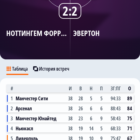
2:2
Трансляции
НОТТИНГЕМ ФОРРЕСТ
ЭВЕРТОН
О сайте
Контакты
Таблица
История встреч
#
И
В
Н
П
ЗГ:ПГ
О
1
Манчестер Сити
38
28
5
5
94:33
89
2
Арсенал
38
26
6
6
88:43
84
3
Манчестер Юнайтед
38
23
6
9
58:43
75
4
Ньюкасл
38
19
14
5
68:33
71
5
Ливерпуль
38
19
10
9
75:47
67