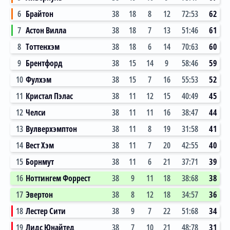
6
Брайтон
38
18
8
12
72:53
62
7
Астон Вилла
38
18
7
13
51:46
61
8
Тоттенхэм
38
18
6
14
70:63
60
9
Брентфорд
38
15
14
9
58:46
59
10
Фулхэм
38
15
7
16
55:53
52
11
Кристал Пэлас
38
11
12
15
40:49
45
12
Челси
38
11
11
16
38:47
44
13
Вулверхэмптон
38
11
8
19
31:58
41
14
Вест Хэм
38
11
7
20
42:55
40
15
Борнмут
38
11
6
21
37:71
39
16
Ноттингем Форрест
38
9
11
18
38:68
38
17
Эвертон
38
8
12
18
34:57
36
18
Лестер Сити
38
9
7
22
51:68
34
19
Лидс Юнайтед
38
7
10
21
48:78
31