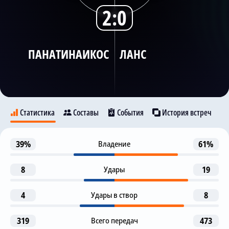
2:0
Трансляции
ПАНАТИНАИКОС
ЛАНС
О сайте
Контакты
Статистика
Составы
События
История встреч
Предупреждение
39%
Владение
61%
10
Панатинаикос
Ланс
Przemyslaw Frankowski
8
Удары
19
Не забил пенальти
15
Florian Sotoca
7
4
Удары в створ
8
Предупреждение
19
F. Ioannidis
Tete
319
Всего передач
473