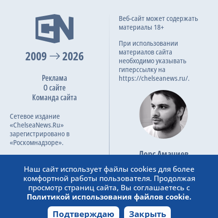
3-я замена
67
2:1
Веб-сайт может содержать
David Pereira da Costa
22.08.2024
материалы 18+
A. Fulgini
Лига конференций УЕФА, Плей-офф, квалификация
При использовании
5-я замена
материалов сайта
2009
2026
71
М. Сарр
необходимо указывать
M. Haidara
гиперссылку на
Реклама
https://chelseanews.ru/.
О сайте
6-я замена
71
Команда сайта
D. Machado
J. Chavez
Сетевое издание
«ChelseaNews.Ru»
6-я замена
79
зарегистрировано в
S. Ingason
«Роскомнадзоре».
B. Schenkeveld
Лорс Амачиев
Номер свидетельства ЭЛ №
Основатель сайта
9-я замена
ФС 77 – 87138.
Наш сайт использует файлы cookies для более
82
admin@chelseanews.ru
Ф. Пеллистри
комфортной работы пользователя. Продолжая
https://www.linkedin.com/
F. Duricic
просмотр страниц сайта, Вы соглашаетесь с
Политикой использования файлов cookie.
Гол
85
Подтверждаю
Закрыть