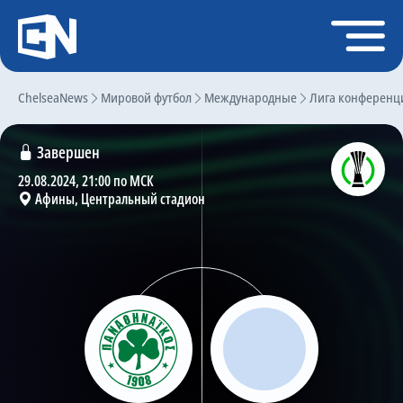
Регистрация
Войти
ChelseaNews
Главная
Мировой футбол
Международные
Лига конференц
Новости
Завершен
Чат
29.08.2024, 21:00 по МСК
Афины, Центральный стадион
Трансферы
Слухи
История Челси
Статистика
Календарь игр
Состав команды
Поиск по сайту