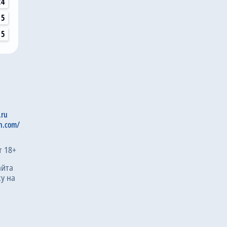
24
15
15
.ru
n.com/
т 18+
айта
у на