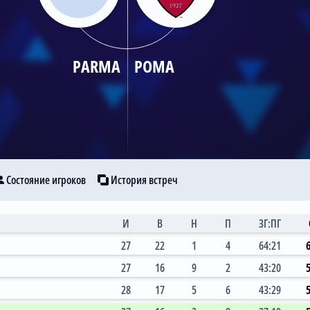
PARMA
РОМА
Состояние игроков
История встреч
И
В
Н
П
ЗГ:ПГ
27
22
1
4
64:21
27
16
9
2
43:20
28
17
5
6
43:29