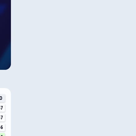
О
67
57
56