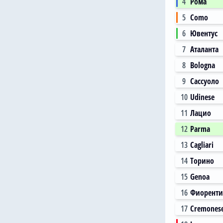
4
Рома
5
Como
6
Ювентус
7
Аталанта
8
Bologna
9
Сассуоло
10
Udinese
11
Лацио
12
Parma
13
Cagliari
14
Торино
15
Genoa
16
Фиоренти
17
Cremones