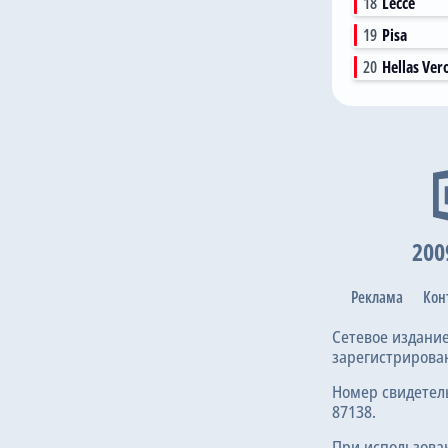
18
Lecce
19
Pisa
20
Hellas Ver
Потерь нет
200
Реклама
Кон
Сетевое издани
зарегистрирова
Номер свидетел
87138.
При использова