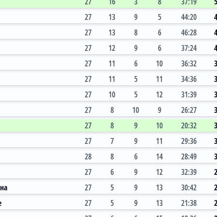
27
16
3
8
37:19
27
13
9
5
44:20
27
13
8
6
46:28
27
12
9
6
37:24
27
11
6
10
36:32
27
11
5
11
34:36
27
10
5
12
31:39
27
8
10
9
26:27
27
8
9
10
20:32
27
7
9
11
29:36
28
8
6
14
28:49
27
6
9
12
32:39
на
27
5
9
13
30:42
e
27
5
9
13
21:38