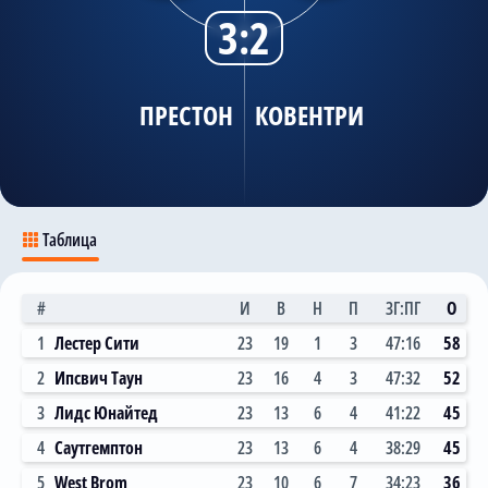
3:2
Трансляции
ПРЕСТОН
КОВЕНТРИ
О сайте
Контакты
Таблица
#
И
В
Н
П
ЗГ:ПГ
О
1
Лестер Сити
23
19
1
3
47:16
58
2
Ипсвич Таун
23
16
4
3
47:32
52
3
Лидс Юнайтед
23
13
6
4
41:22
45
4
Саутгемптон
23
13
6
4
38:29
45
5
West Brom
23
10
6
7
34:23
36