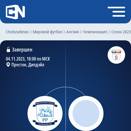
Регистрация
Войти
ChelseaNews
Главная
Мировой футбол
Англия
Чемпионшип
Сезон 2023
Новости
Завершен
Чат
04.11.2023, 18:00 по МСК
Престон, Дипдэйл
Трансферы
Слухи
История Челси
Статистика
Календарь игр
Состав команды
Поиск по сайту