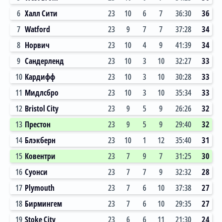
6
Халл Сити
23
10
6
7
36:30
36
7
Watford
23
9
7
7
37:28
34
8
Норвич
23
10
4
9
41:39
34
9
Сандерленд
23
10
3
10
32:27
33
10
Кардифф
23
10
3
10
30:28
33
11
Мидлсбро
23
10
3
10
35:34
33
12
Bristol City
23
9
5
9
26:26
32
13
Престон
23
9
5
9
29:40
32
14
Блэкберн
23
10
1
12
35:40
31
15
Ковентри
23
7
9
7
31:25
30
16
Суонси
23
7
7
9
32:32
28
17
Plymouth
23
7
6
10
37:38
27
18
Бирмингем
23
7
6
10
29:35
27
19
Stoke City
23
6
6
11
21:30
24