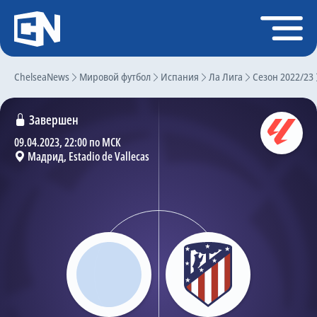
Регистрация
Войти
ChelseaNews
Главная
Мировой футбол
Испания
Ла Лига
Сезон 2022/23
Новости
Завершен
Чат
09.04.2023, 22:00 по МСК
Мадрид, Estadio de Vallecas
Трансферы
Слухи
История Челси
Статистика
Календарь игр
Состав команды
Поиск по сайту