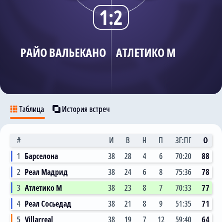
1:2
Трансляции
РАЙО ВАЛЬЕКАНО
АТЛЕТИКО М
О сайте
Контакты
Таблица
История встреч
#
И
В
Н
П
ЗГ:ПГ
О
1
Барселона
38
28
4
6
70:20
88
2
Реал Мадрид
38
24
6
8
75:36
78
3
Атлетико М
38
23
8
7
70:33
77
4
Реал Сосьедад
38
21
8
9
51:35
71
5
Villarreal
38
19
7
12
59:40
64