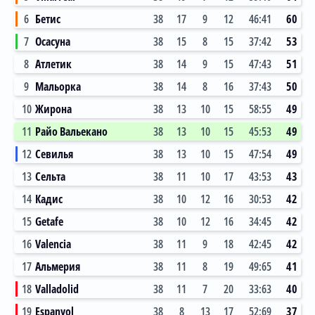
6
Бетис
38
17
9
12
46:41
60
7
Осасуна
38
15
8
15
37:42
53
8
Атлетик
38
14
9
15
47:43
51
9
Мальорка
38
14
8
16
37:43
50
10
Жирона
38
13
10
15
58:55
49
11
Райо Вальекано
38
13
10
15
45:53
49
12
Севилья
38
13
10
15
47:54
49
13
Сельта
38
11
10
17
43:53
43
14
Кадис
38
10
12
16
30:53
42
15
Getafe
38
10
12
16
34:45
42
16
Valencia
38
11
9
18
42:45
42
17
Альмерия
38
11
8
19
49:65
41
18
Valladolid
38
11
7
20
33:63
40
19
Espanyol
38
8
13
17
52:69
37