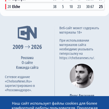
20
Elche
38
5
10
23
30:67
25
1:1
Веб-сайт может содержать
18.10.2022
материалы 18+
Ла Лига, 10 тур
При использовании
материалов сайта
2009
2026
необходимо указывать
гиперссылку на
Реклама
https://chelseanews.ru/.
О сайте
Команда сайта
Сетевое издание
«ChelseaNews.Ru»
зарегистрировано в
«Роскомнадзоре».
Лорс Амачиев
Номер свидетельства ЭЛ №
Основатель сайта
ФС 77 – 87138.
Наш сайт использует файлы cookies для более
admin@chelseanews.ru
комфортной работы пользователя. Продолжая