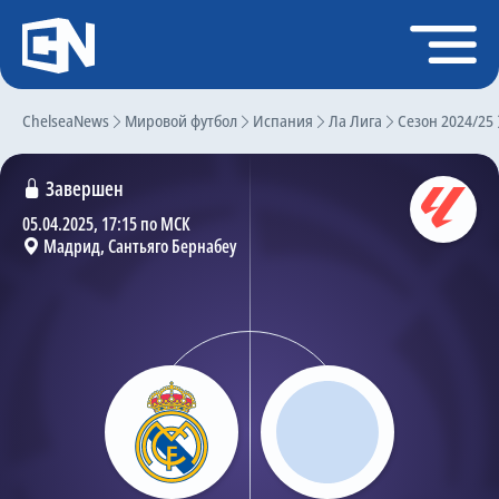
Регистрация
Войти
ChelseaNews
Главная
Мировой футбол
Испания
Ла Лига
Сезон 2024/25
Новости
Завершен
Чат
05.04.2025, 17:15 по МСК
Мадрид, Сантьяго Бернабеу
Трансферы
Слухи
История Челси
Статистика
Календарь игр
Состав команды
Поиск по сайту