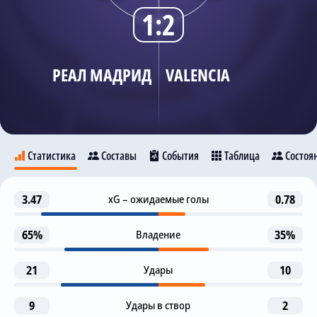
1:2
Трансляции
РЕАЛ МАДРИД
VALENCIA
О сайте
Контакты
Статистика
Составы
События
Таблица
Состоя
Предупреждение
3.47
xG – ожидаемые голы
0.78
-5
Реал Мадрид
Valencia
М. Ааронса
65%
Владение
35%
Предупреждение
10
Cesar Tarrega
21
Удары
10
7
9
Назначен пенальти (ВАР)
11
Kylian Mbappe
V. Junior
K. Mbappe
9
Удары в створ
2