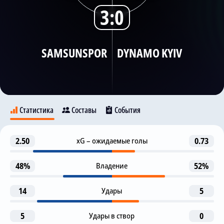
3:0
Трансляции
SAMSUNSPOR
DYNAMO KYIV
О сайте
Контакты
Статистика
Составы
События
Гол
2.50
xG – ожидаемые голы
0.73
2
Samsunspor
Dynamo Kyiv
A. Musaba
Marius
48%
Владение
52%
Гол
34
9
14
Удары
5
Marius
Marius
5
Удары в створ
Предупреждение
0
45+4