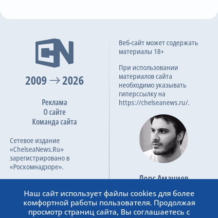
73
T. Coulibaly
E. Kilinc
3-я замена
76
Веб-сайт может содержать
M. Mykhaylenko
материалы 18+
V. Brazhko
При использовании
материалов сайта
2009
2026
4-я замена
76
необходимо указывать
S. Ogundana
гиперссылку на
V. Blanuta
Реклама
https://chelseanews.ru/.
О сайте
3-я замена
78
Команда сайта
C. Yuksel
S. Gonul
Сетевое издание
«ChelseaNews.Ru»
4-я замена
зарегистрировано в
78
A. Musaba
«Роскомнадзоре».
Y. E. Cift
Лорс Амачиев
Номер свидетельства ЭЛ №
Основатель сайта
ФС 77 – 87138.
Наш сайт использует файлы cookies для более
5-я замена
admin@chelseanews.ru
82
комфортной работы пользователя. Продолжая
V. Buyalskyy
https://www.linkedin.com/
просмотр страниц сайта, Вы соглашаетесь с
O. Yatsyk