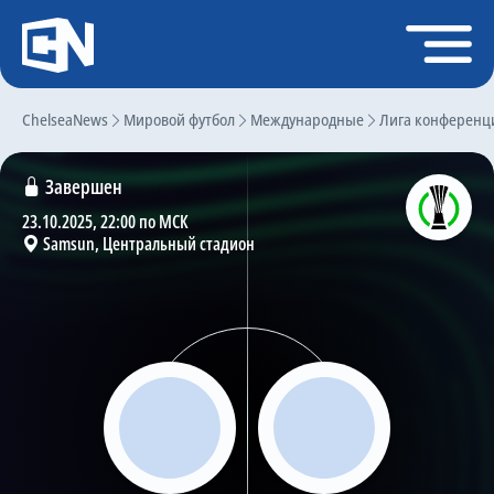
Регистрация
Войти
ChelseaNews
Главная
Мировой футбол
Международные
Лига конференц
Новости
Завершен
Чат
23.10.2025, 22:00 по МСК
Samsun, Центральный стадион
Трансферы
Слухи
История Челси
Статистика
Календарь игр
Состав команды
Поиск по сайту