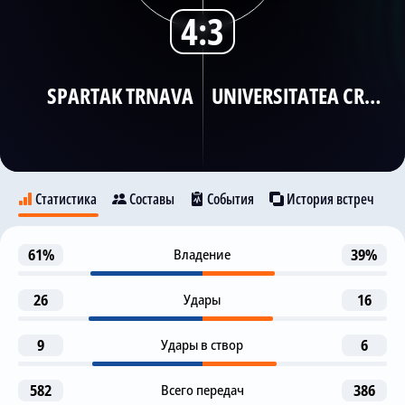
4:3
Трансляции
SPARTAK TRNAVA
UNIVERSITATEA CRAIOVA
О сайте
Контакты
Статистика
Составы
События
История встреч
Предупреждение
61%
Владение
39%
13
Spartak Trnava
Universitatea Craiova
Vladimir Screciu
26
Удары
16
Предупреждение
30
Samuel Teles
9
Удары в створ
6
10
9
2
Гол
32
S. Baiaram
S. Baiaram
A. Al Hamlawi
F. Stefan
582
Всего передач
386
Teles