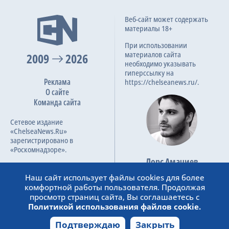
A. Mekvabishvili
S. Nsimba
V. Mogos
N. Stevanovic
66
Oleksandr Romanchuk
3:0
Веб-сайт может содержать
07.08.2025
материалы 18+
Гол
Лига конференций УЕФА, Квалификация, 3-ий раунд
68
P. Azango
При использовании
материалов сайта
G. Moistsrapishvili
2009
2026
необходимо указывать
гиперссылку на
1-я замена
Реклама
72
https://chelseanews.ru/.
Teles
О сайте
A. Mekvabishvili
Команда сайта
2-я замена
Сетевое издание
72
A. Cicaldau
«ChelseaNews.Ru»
V. Mogos
зарегистрировано в
«Роскомнадзоре».
3-я замена
Лорс Амачиев
72
Номер свидетельства ЭЛ №
A. Al Hamlawi
Основатель сайта
ФС 77 – 87138.
Наш сайт использует файлы cookies для более
S. Nsimba
admin@chelseanews.ru
комфортной работы пользователя. Продолжая
https://www.linkedin.com/
просмотр страниц сайта, Вы соглашаетесь с
Предупреждение
80
Политикой использования файлов cookie.
Tudor Baluta
Подтверждаю
Закрыть