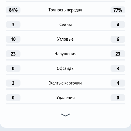
84%
Точность передач
77%
Гол
36
20
8
23
17
M. Kratochvil
3
Сейвы
4
S. Skrbo
A. Cicaldau
T. Baluta
Teles
C. Mora
1-я замена
10
Угловые
6
61
M. Duris
21
6
3
T. Kudlicka
23
Нарушения
23
P. Karhan
V. Screciu
O. Romanchuk
2-я замена
61
M. Kratochvil
0
Офсайды
3
G. Moistsrapishvili
77
2
Желтые карточки
4
3-я замена
61
S. Skrbo
P. Isenko
0
Удаления
C. Badolo
0
Гол
63
P. Nwadike
5
39
19
24
Предупреждение