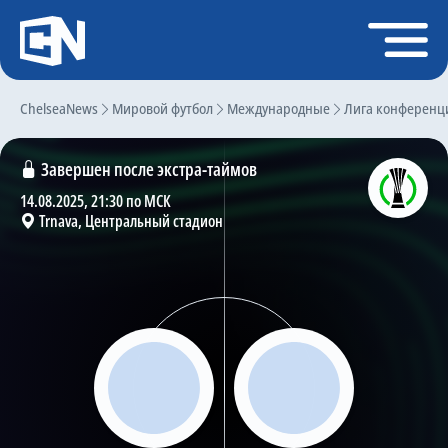
Регистрация
Войти
ChelseaNews
Главная
Мировой футбол
Международные
Лига конференц
Новости
Завершен после экстра-таймов
Чат
14.08.2025, 21:30 по МСК
Trnava, Центральный стадион
Трансферы
Слухи
История Челси
Статистика
Календарь игр
Состав команды
Поиск по сайту