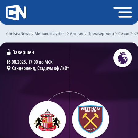
Регистрация
Войти
ChelseaNews
Главная
Мировой футбол
Англия
Премьер-лига
Сезон 202
Новости
Завершен
Чат
16.08.2025, 17:00 по МСК
Сандерленд, Стэдиум оф Лайт
Трансферы
Слухи
История Челси
Статистика
Календарь игр
Состав команды
Поиск по сайту