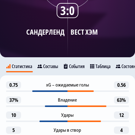
3:0
Трансляции
САНДЕРЛЕНД
ВЕСТ ХЭМ
О сайте
Контакты
Статистика
Составы
События
Таблица
Состоя
1-я замена
0.75
xG – ожидаемые голы
0.56
53
Сандерленд
J. Seelt
Вест Хэм
O. Alderete
37%
Владение
63%
Гол
61
E. Mayenda
10
Удары
12
24
12
7
O. Alderete
С. Адингра
E. Mayenda
C. Talbi
5
Удары в створ
4
Предупреждение