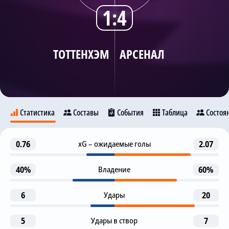
1:4
Трансляции
ТОТТЕНХЭМ
АРСЕНАЛ
О сайте
Контакты
Статистика
Составы
События
Таблица
Состоя
Предупреждение
0.76
xG – ожидаемые голы
2.07
27
Тоттенхэм
Арсенал
Ю. Тимбер
40%
Владение
60%
Гол
32
Е. Эзе
6
Удары
20
7
39
Гол
34
X. Simons
R. Kolo Muani
R. Kolo Muani
5
Удары в створ
7