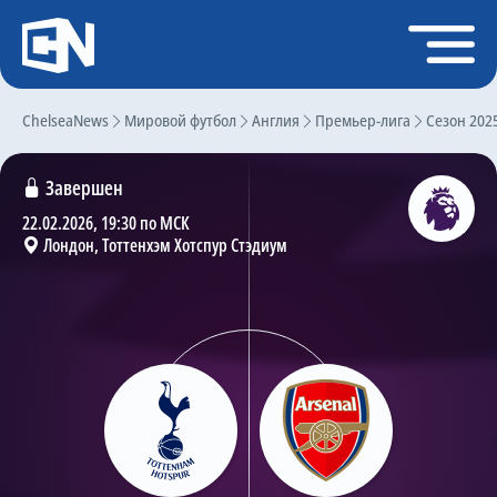
Регистрация
Войти
ChelseaNews
Главная
Мировой футбол
Англия
Премьер-лига
Сезон 202
Новости
Завершен
Чат
22.02.2026, 19:30 по МСК
Лондон, Тоттенхэм Хотспур Стэдиум
Трансферы
Слухи
История Челси
Статистика
Календарь игр
Состав команды
Поиск по сайту