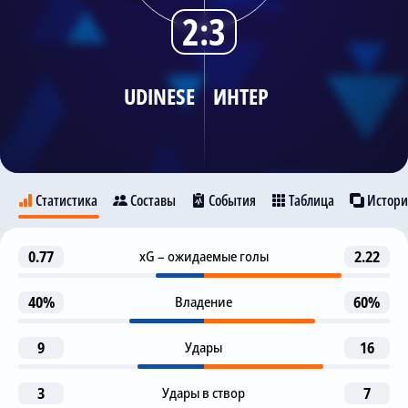
2:3
Трансляции
UDINESE
ИНТЕР
О сайте
Контакты
Статистика
Составы
События
Таблица
Истори
Гол
0.77
xG – ожидаемые голы
2.22
1
Udinese
Интер
D. Frattesi
M. Darmian
40%
Владение
60%
Предупреждение
26
9
Удары
16
Jesper Karlstrom
9
10
Гол
K. Davis
F. Thauvin
3
Удары в створ
7
35