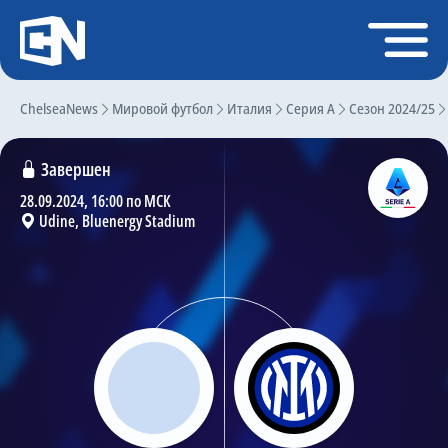
Регистрация
Войти
ChelseaNews
Главная
Мировой футбол
Италия
Серия А
Сезон 2024/25
Новости
Завершен
Чат
28.09.2024, 16:00 по МСК
Udine, Bluenergy Stadium
Трансферы
Слухи
История Челси
Статистика
Календарь игр
Состав команды
Поиск по сайту