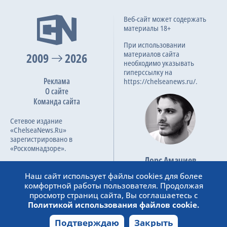
Eldor Shomurodov
1:2
Веб-сайт может содержать
21.08.2025
Предупреждение
63
материалы 18+
Лига конференций УЕФА, Playoff round
Nicusor Bancu
При использовании
материалов сайта
2009
2-я замена
2026
63
необходимо указывать
O. Ergun
гиперссылку на
A. Fayzullaev
Реклама
https://chelseanews.ru/.
О сайте
3-я замена
63
Команда сайта
B. Ozdemir
U. Gunes
Сетевое издание
«ChelseaNews.Ru»
4-я замена
зарегистрировано в
73
D. Selke
«Роскомнадзоре».
N. Da Costa
Лорс Амачиев
Номер свидетельства ЭЛ №
Основатель сайта
ФС 77 – 87138.
Наш сайт использует файлы cookies для более
1-я замена
admin@chelseanews.ru
77
комфортной работы пользователя. Продолжая
A. Cicaldau
https://www.linkedin.com/
просмотр страниц сайта, Вы соглашаетесь с
A. Mekvabishvili
Политикой использования файлов cookie.
2-я замена
Подтверждаю
Закрыть
77