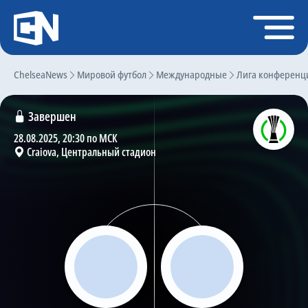
Регистрация
Войти
ChelseaNews
Главная
Мировой футбол
Международные
Лига конференц
Новости
Завершен
Чат
28.08.2025, 20:30 по МСК
Craiova, Центральный стадион
Трансферы
Слухи
История Челси
Статистика
Календарь игр
Состав команды
Поиск по сайту