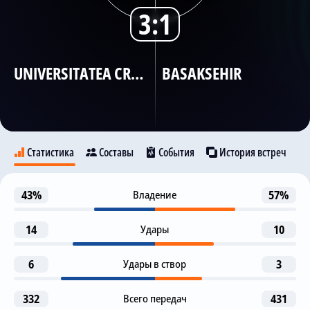
3:1
Трансляции
UNIVERSITATEA CRAIOVA
BASAKSEHIR
О сайте
Контакты
Статистика
Составы
События
История встреч
Предупреждение
43%
Владение
57%
-5
Universitatea Craiova
Basaksehir
Deniz Turuc
14
Удары
10
Гол
7
D. Selke
6
Удары в створ
C. Operi
3
77
9
Гол
I. Brnic
D. Selke
332
Всего передач
431
9