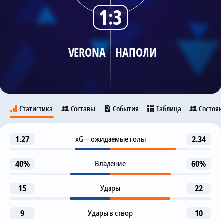
1:3
Трансляции
VERONA
НАПОЛИ
О сайте
Контакты
Статистика
Составы
События
Таблица
Состоя
Гол
1.27
xG – ожидаемые голы
2.34
27
Verona
Наполи
M. Politano
G. Raspadori
40%
Владение
60%
Предупреждение
37
11
15
Удары
22
Giangiacomo Magnani
M. Duric
Гол
9
Удары в створ
10
43