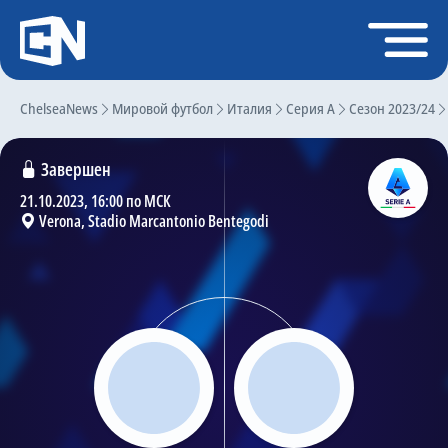
Регистрация
Войти
ChelseaNews
Главная
Мировой футбол
Италия
Серия А
Сезон 2023/24
Новости
Завершен
Чат
21.10.2023, 16:00 по МСК
Verona, Stadio Marcantonio Bentegodi
Трансферы
Слухи
История Челси
Статистика
Календарь игр
Состав команды
Поиск по сайту