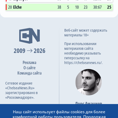
20
Elche
38
5
10
23
30:67
25
Веб-сайт может содержать
материалы 18+
При использовании
материалов сайта
2009
2026
необходимо указывать
гиперссылку на
Реклама
https://chelseanews.ru/.
О сайте
Команда сайта
Сетевое издание
«ChelseaNews.Ru»
зарегистрировано в
«Роскомнадзоре».
Лорс Амачиев
Номер свидетельства ЭЛ №
Основатель сайта
ФС 77 – 87138.
Наш сайт использует файлы cookies для более
admin@chelseanews.ru
комфортной работы пользователя. Продолжая