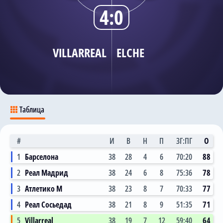
4:0
Трансляции
VILLARREAL
ELCHE
О сайте
Контакты
Таблица
#
И
В
Н
П
ЗГ:ПГ
О
1
Барселона
38
28
4
6
70:20
88
2
Реал Мадрид
38
24
6
8
75:36
78
3
Атлетико М
38
23
8
7
70:33
77
4
Реал Сосьедад
38
21
8
9
51:35
71
5
Villarreal
38
19
7
12
59:40
64