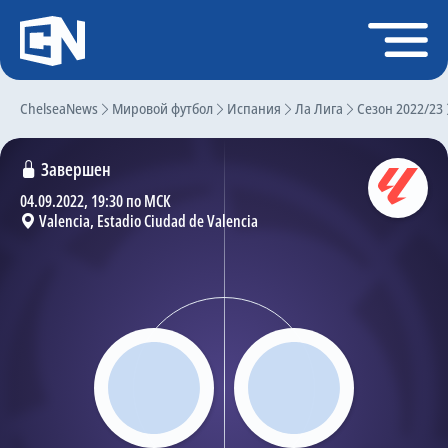
Регистрация
Войти
ChelseaNews
Главная
Мировой футбол
Испания
Ла Лига
Сезон 2022/23
Новости
Завершен
Чат
04.09.2022, 19:30 по МСК
Valencia, Estadio Ciudad de Valencia
Трансферы
Слухи
История Челси
Статистика
Календарь игр
Состав команды
Поиск по сайту