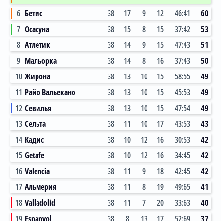
6
Бетис
38
17
9
12
46:41
60
7
Осасуна
38
15
8
15
37:42
53
8
Атлетик
38
14
9
15
47:43
51
9
Мальорка
38
14
8
16
37:43
50
10
Жирона
38
13
10
15
58:55
49
11
Райо Вальекано
38
13
10
15
45:53
49
12
Севилья
38
13
10
15
47:54
49
13
Сельта
38
11
10
17
43:53
43
14
Кадис
38
10
12
16
30:53
42
15
Getafe
38
10
12
16
34:45
42
16
Valencia
38
11
9
18
42:45
42
17
Альмерия
38
11
8
19
49:65
41
18
Valladolid
38
11
7
20
33:63
40
19
Espanyol
38
8
13
17
52:69
37