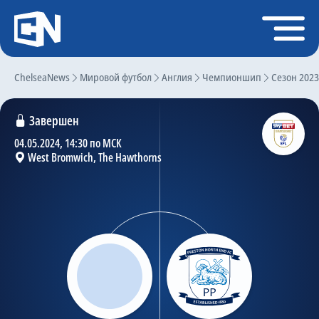
Регистрация
Войти
ChelseaNews
Главная
Мировой футбол
Англия
Чемпионшип
Сезон 2023
Новости
Завершен
Чат
04.05.2024, 14:30 по МСК
West Bromwich, The Hawthorns
Трансферы
Слухи
История Челси
Статистика
Календарь игр
Состав команды
Поиск по сайту