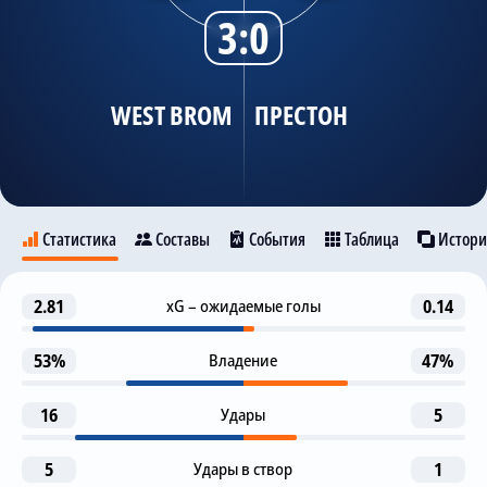
3:0
Трансляции
WEST BROM
ПРЕСТОН
О сайте
Контакты
Статистика
Составы
События
Таблица
Истори
Предупреждение
2.81
xG – ожидаемые голы
0.14
17
West Brom
Престон
L. Lindsay
53%
Владение
47%
1-я замена
29
M. Osmajic
E. Riis
21
16
Удары
5
Предупреждение
B. Thomas-Asante
45+2
5
Удары в створ
1
F. Woodman