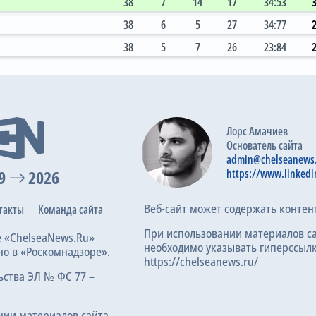
38
7
14
17
34:53
38
6
5
27
34:77
38
5
7
26
23:84
0:0
12.12.2021
Премьер-лига, 16 тур
Лорс Амачиев
Основатель сайта
admin@chelseanews
9
2026
https://www.linkedi
Веб-сайт может содержать контен
такты
Команда сайта
При использовании материалов с
е «ChelseaNews.Ru»
необходимо указывать гиперссылк
но в «Роскомнадзоре».
https://chelseanews.ru/
ьства ЭЛ № ФС 77 –
нии материалов сайта