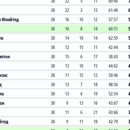
38
22
5
11
69:40
38
22
3
13
61:48
р Юнайтед
38
16
10
12
57:57
38
16
8
14
60:51
ти
38
14
10
14
62:59
38
12
15
11
42:44
мптон
38
15
6
17
38:43
38
13
10
15
44:62
элас
38
11
15
12
50:46
д
38
13
7
18
48:56
ла
38
13
6
19
52:54
тон
38
9
13
16
43:67
38
11
6
21
43:66
йтед
38
9
11
18
42:79