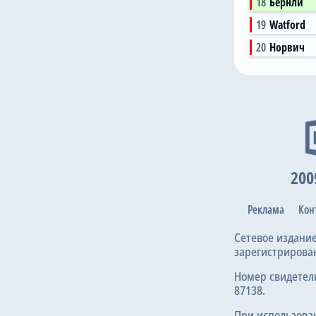
18
Бернли
19
Watford
20
Норвич
200
Реклама
Кон
Сетевое издани
зарегистрирова
Номер свидетел
87138.
При использова