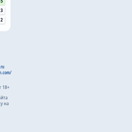
35
23
22
.ru
n.com/
т 18+
айта
у на