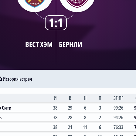
1:1
ВЕСТ ХЭМ
БЕРНЛИ
История встреч
И
В
Н
П
ЗГ:ПГ
р Сити
38
29
6
3
99:26
ь
38
28
8
2
94:26
38
21
11
6
76:33