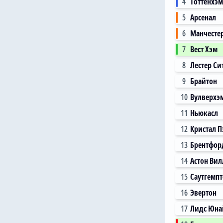
4
Тоттенхэм
5
Арсенал
6
Манчесте
7
Вест Хэм
8
Лестер Си
9
Брайтон
10
Вулверхэ
11
Ньюкасл
12
Кристал П
13
Брентфор
14
Астон Вил
15
Саутгемп
16
Эвертон
17
Лидс Юна