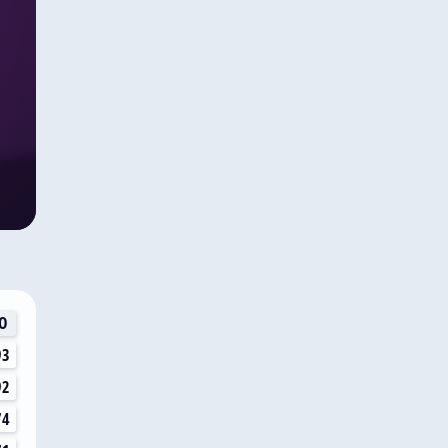
О
93
92
74