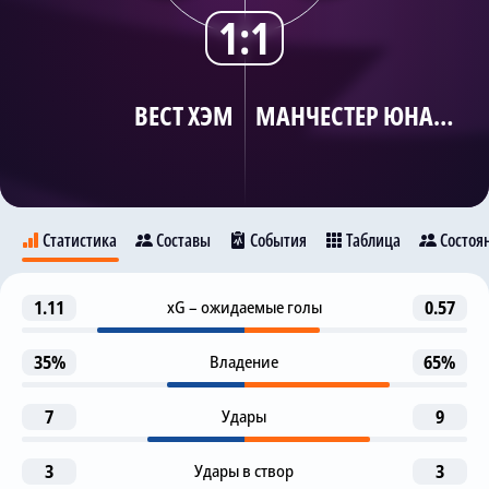
1:1
Трансляции
ВЕСТ ХЭМ
МАНЧЕСТЕР ЮНАЙТЕД
О сайте
Контакты
Статистика
Составы
События
Таблица
Состоя
Гол
1.11
xG – ожидаемые голы
0.57
50
Вест Хэм
Манчестер Юнайтед
Т. Сучек
Дж. Боуэн
35%
Владение
65%
Предупреждение
57
11
7
Удары
9
Д. Далот
T. Castellanos
Гол отменен (ВАР)
3
Удары в створ
3
64
Каземиро