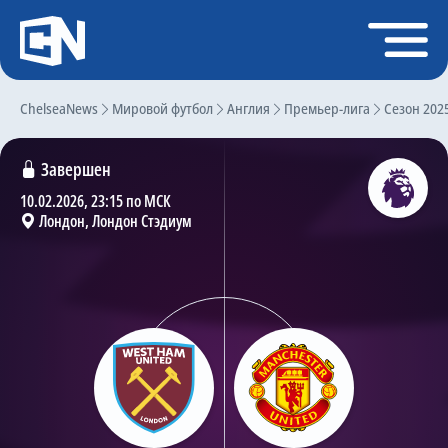
Регистрация
Войти
ChelseaNews
Главная
Мировой футбол
Англия
Премьер-лига
Сезон 202
Новости
Завершен
Чат
10.02.2026, 23:15 по МСК
Лондон, Лондон Стэдиум
Трансферы
Слухи
История Челси
Статистика
Календарь игр
Состав команды
Поиск по сайту