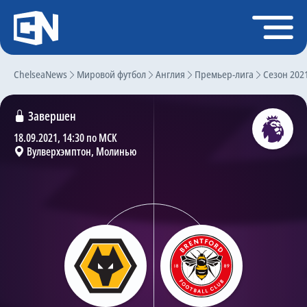
Регистрация
Войти
ChelseaNews
Главная
Мировой футбол
Англия
Премьер-лига
Сезон 202
Новости
Завершен
Чат
18.09.2021, 14:30 по МСК
Вулверхэмптон, Молинью
Трансферы
Слухи
История Челси
Статистика
Календарь игр
Состав команды
Поиск по сайту