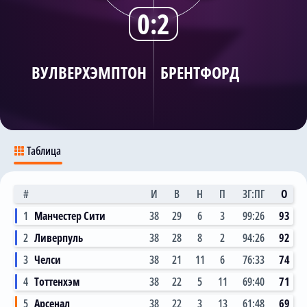
0:2
Трансляции
ВУЛВЕРХЭМПТОН
БРЕНТФОРД
О сайте
Контакты
Таблица
#
И
В
Н
П
ЗГ:ПГ
О
1
Манчестер Сити
38
29
6
3
99:26
93
2
Ливерпуль
38
28
8
2
94:26
92
3
Челси
38
21
11
6
76:33
74
4
Тоттенхэм
38
22
5
11
69:40
71
5
Арсенал
38
22
3
13
61:48
69