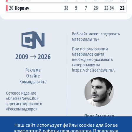
20
Норвич
38
5
7
26
23:84
22
Веб-сайт может содержать
материалы 18+
При использовании
материалов сайта
2009
2026
необходимо указывать
гиперссылку на
Реклама
https://chelseanews.ru/.
О сайте
Команда сайта
Сетевое издание
«ChelseaNews.Ru»
зарегистрировано в
«Роскомнадзоре».
Лорс Амачиев
Номер свидетельства ЭЛ №
Основатель сайта
ФС 77 – 87138.
Наш сайт использует файлы cookies для более
admin@chelseanews.ru
комфортной работы пользователя. Продолжая