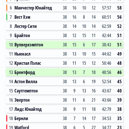
6
Манчестер Юнайтед
38
16
10
12
57:57
58
7
Вест Хэм
38
16
8
14
60:51
56
8
Лестер Сити
38
14
10
14
62:59
52
9
Брайтон
38
12
15
11
42:44
51
10
Вулверхэмптон
38
15
6
17
38:43
51
11
Ньюкасл
38
13
10
15
44:62
49
12
Кристал Пэлас
38
11
15
12
50:46
48
13
Брентфорд
38
13
7
18
48:56
46
14
Астон Вилла
38
13
6
19
52:54
45
15
Саутгемптон
38
9
13
16
43:67
40
16
Эвертон
38
11
6
21
43:66
39
17
Лидс Юнайтед
38
9
11
18
42:79
38
18
Бернли
38
7
14
17
34:53
35
19
Watford
38
6
5
27
34:77
23