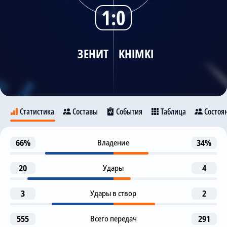
1:0
Трансляции
ЗЕНИТ
KHIMKI
О сайте
Контакты
Статистика
Составы
События
Таблица
Состоя
Гол
66%
Владение
34%
22
Зенит
Khimki
L. Gondou
20
Удары
4
1-я замена
46
I. Berkovskiy
32
P. Golubovic
3
Удары в створ
2
L. Gondou
2-я замена
62
555
Всего передач
291
R. Mirzov