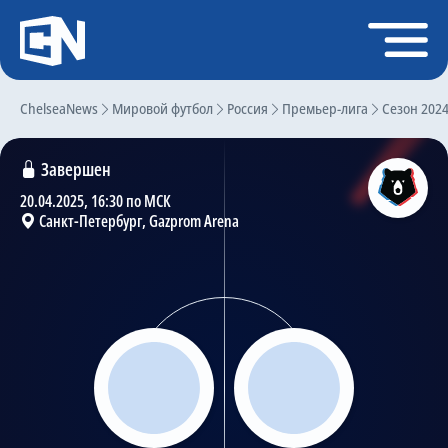
Регистрация
Войти
ChelseaNews
Главная
Мировой футбол
Россия
Премьер-лига
Сезон 202
Новости
Завершен
Чат
20.04.2025, 16:30 по МСК
Санкт-Петербург, Gazprom Arena
Трансферы
Слухи
История Челси
Статистика
Календарь игр
Состав команды
Поиск по сайту