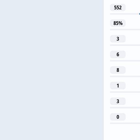
552
17
85%
A. Mostov
3
6
8
2
1
N. A
3
0