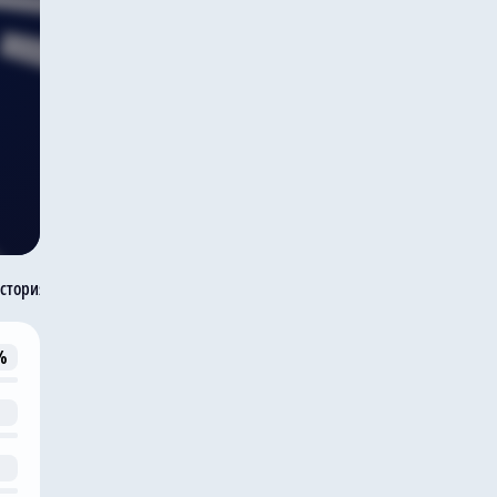
стория встреч
%