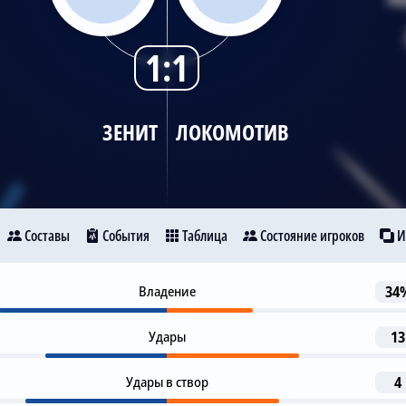
1:1
ЗЕНИТ
ЛОКОМОТИВ
Составы
События
Таблица
Состояние игроков
И
Предупреждение
Владение
34
33
Зенит
Локомотив
Dmitriy Vorobyev
Удары
13
Предупреждение
45
Claudinho
30
32
Удары в створ
4
Гол