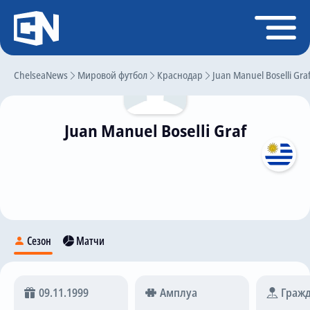
Регистрация
Войти
ChelseaNews
Главная
Мировой футбол
Краснодар
Juan Manuel Boselli Gra
Новости
Juan Manuel Boselli Graf
Чат
Трансферы
Слухи
История Челси
Статистика
Сезон
Матчи
Календарь игр
Состав команды
09.11.1999
Амплуа
Гражд
Поиск по сайту