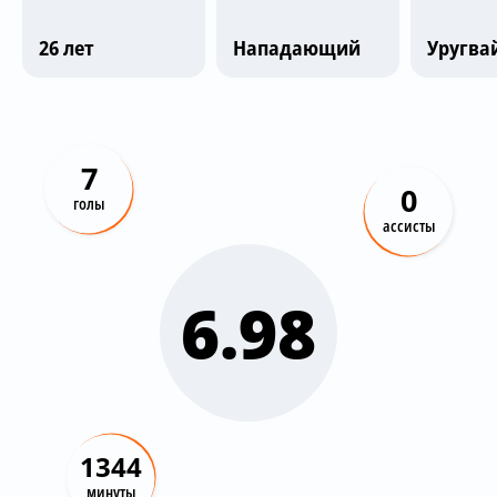
Трансляции
26 лет
Нападающий
Уругва
О сайте
Контакты
7
0
голы
ассисты
6.98
1344
минуты