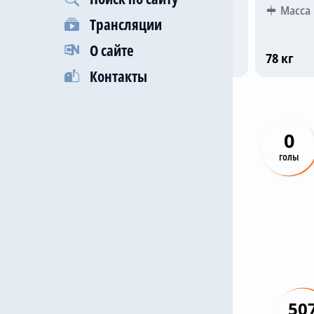
Гражданство
Рост
Масса
Трансляции
О сайте
Англия
181 см
78 кг
Контакты
0
голы
50