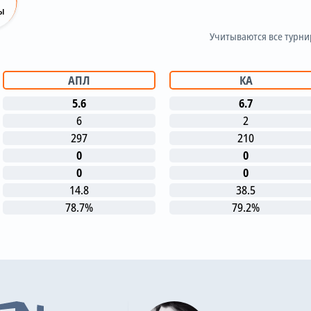
ы
Учитываются все турн
АПЛ
КА
5.6
6.7
6
2
297
210
0
0
0
0
14.8
38.5
78.7%
79.2%
е матчи