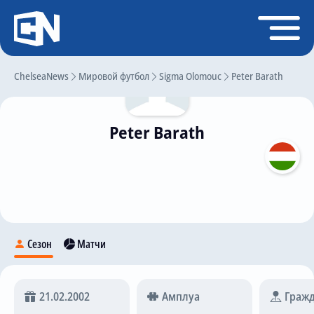
Регистрация
Войти
ChelseaNews
Главная
Мировой футбол
Sigma Olomouc
Peter Barath
Новости
Peter Barath
Чат
Трансферы
Слухи
История Челси
Статистика
Сезон
Матчи
Календарь игр
Состав команды
21.02.2002
Амплуа
Гражд
Поиск по сайту