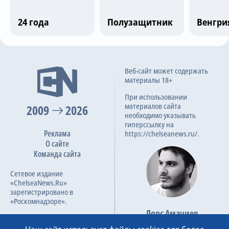
Трансляции
24 года
Полузащитник
Венгри
О сайте
Последние матчи
Веб-сайт может содержать
Контакты
материалы 18+
Lausanne
1
При использовании
материалов сайта
2009
2026
Sigma Olomouc
2
необходимо указывать
гиперссылку на
88
7.0
26 фев 2026
Реклама
https://chelseanews.ru/.
О сайте
Команда сайта
Sigma Olomouc
1
Сетевое издание
Lausanne
1
«ChelseaNews.Ru»
зарегистрировано в
90
1
6.9
19 фев 2026
«Роскомнадзоре».
Лорс Амачиев
Номер свидетельства ЭЛ №
Основатель сайта
ФС 77 – 87138.