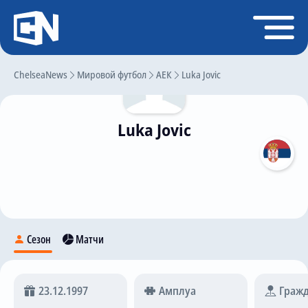
Регистрация
Войти
ChelseaNews
Главная
Мировой футбол
АЕК
Luka Jovic
Новости
Luka Jovic
Чат
Трансферы
Слухи
История Челси
Статистика
Сезон
Матчи
Календарь игр
Состав команды
23.12.1997
Амплуа
Гражд
Поиск по сайту