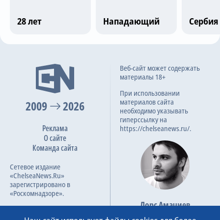
Трансляции
28 лет
Нападающий
Сербия
О сайте
Последние матчи
Веб-сайт может содержать
Контакты
материалы 18+
АЕК
3
При использовании
материалов сайта
2009
2026
Universitatea Craiova
2
необходимо указывать
гиперссылку на
90
1
7.0
18 дек 2025
Реклама
https://chelseanews.ru/.
О сайте
Команда сайта
Samsunspor
1
Сетевое издание
АЕК
2
«ChelseaNews.Ru»
зарегистрировано в
90
7.0
11 дек 2025
«Роскомнадзоре».
Лорс Амачиев
Номер свидетельства ЭЛ №
Основатель сайта
ФС 77 – 87138.