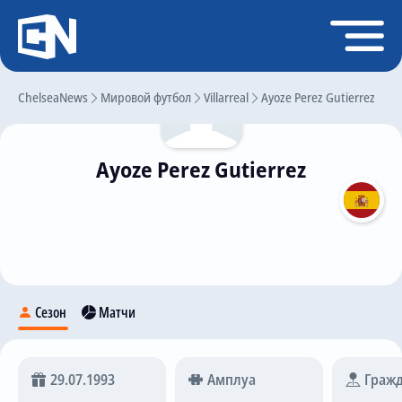
Регистрация
Войти
ChelseaNews
Главная
Мировой футбол
Villarreal
Ayoze Perez Gutierrez
Новости
Ayoze Perez Gutierrez
Чат
Трансферы
Слухи
История Челси
Статистика
Сезон
Матчи
Календарь игр
Состав команды
29.07.1993
Амплуа
Гражд
Поиск по сайту