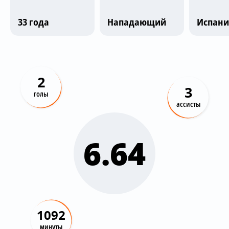
Трансляции
33 года
Нападающий
Испани
О сайте
Контакты
2
3
голы
ассисты
6.64
1092
минуты