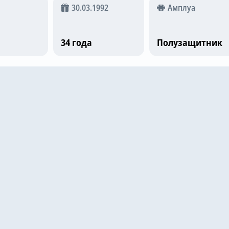
30.03.1992
Амплуа
34 года
Полузащитник
е матчи
Aberdeen
0
Strasbourg
1
78
7.5
025
Aberdeen
1
Ноа
1
33
6.5
025