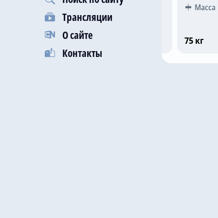
Гражданство
Рост
Масса
Трансляции
О сайте
Шотландия
183 см
75 кг
Контакты
Последни
11 дек 2
27 ноя 2