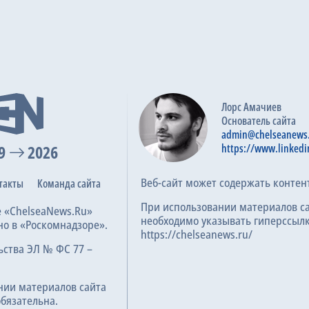
AEK Larnaca
0
Aberdeen
0
63
6.6
25
Лорс Амачиев
Основатель сайта
АЕК
6
admin@chelseanews
Aberdeen
0
9
2026
https://www.linkedi
62
6.7
025
Веб-сайт может содержать контен
такты
Команда сайта
При использовании материалов с
е «ChelseaNews.Ru»
Aberdeen
2
необходимо указывать гиперссылк
но в «Роскомнадзоре».
https://chelseanews.ru/
Шахтер
3
ьства ЭЛ № ФС 77 –
64
6.3
5
нии материалов сайта
обязательна.