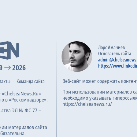
Манчестер Сити
2
Галатасарай
0
10
6.2
026
Лорс Амачиев
Основатель сайта
Monaco
1
admin@chelseanews
Галатасарай
0
9
2026
https://www.linkedi
11
6.5
25
Веб-сайт может содержать контен
такты
Команда сайта
При использовании материалов с
е «ChelseaNews.Ru»
Галатасарай
0
необходимо указывать гиперссылк
но в «Роскомнадзоре».
https://chelseanews.ru/
Union St. Gilloise
1
ьства ЭЛ № ФС 77 –
90
6.2
025
нии материалов сайта
обязательна.