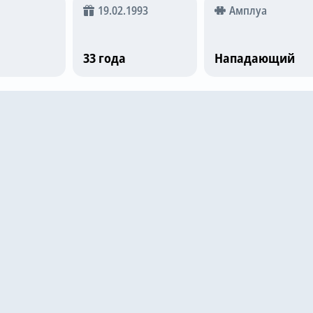
19.02.1993
Амплуа
33 года
Нападающий
е матчи
Ювентус
3
Галатасарай
2
33
6.9
026
Галатасарай
5
Ювентус
2
13
6.7
026