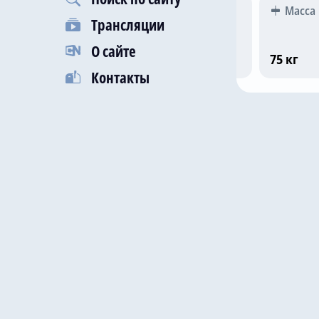
Гражданство
Рост
Масса
Трансляции
О сайте
Аргентина
181 см
75 кг
Контакты
Последни
25 фев 2
17 фев 2