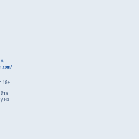
.ru
n.com/
т 18+
айта
у на